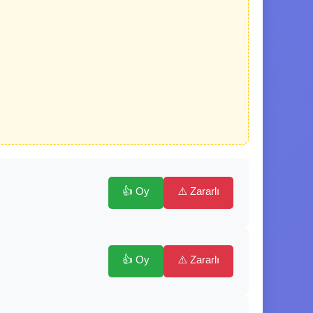
👍 Oy
⚠️ Zararlı
👍 Oy
⚠️ Zararlı