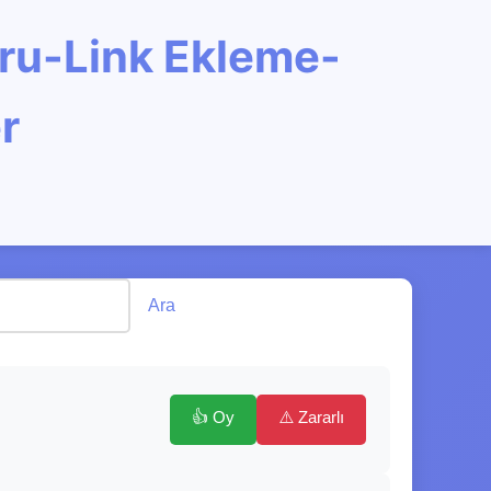
oru-Link Ekleme-
r
Ara
👍 Oy
⚠️ Zararlı