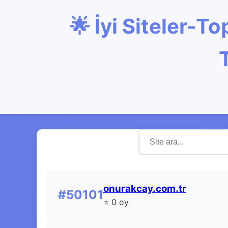
🌟 İyi Siteler-
onurakcay.com.tr
#50101
⭐ 0 oy