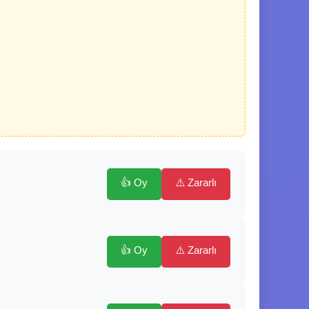
👍 Oy
⚠️ Zararlı
👍 Oy
⚠️ Zararlı