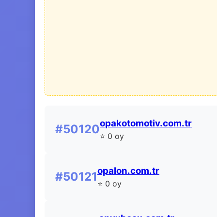
opakotomotiv.com.tr
#50120
⭐ 0 oy
opalon.com.tr
#50121
⭐ 0 oy