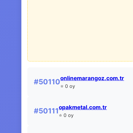
onlinemarangoz.com.tr
#50110
⭐ 0 oy
opakmetal.com.tr
#50111
⭐ 0 oy