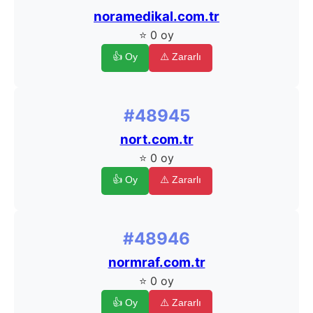
noramedikal.com.tr
⭐ 0 oy
👍 Oy
⚠️ Zararlı
#48945
nort.com.tr
⭐ 0 oy
👍 Oy
⚠️ Zararlı
#48946
normraf.com.tr
⭐ 0 oy
👍 Oy
⚠️ Zararlı