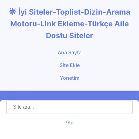
🌟 İyi Siteler-Toplist-Dizin-Arama
Motoru-Link Ekleme-Türkçe Aile
Dostu Siteler
Ana Sayfa
Site Ekle
Yönetim
Ara