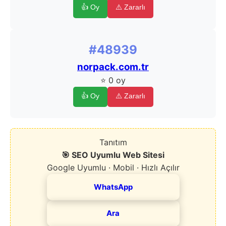
👍 Oy
⚠️ Zararlı
#48939
norpack.com.tr
⭐ 0 oy
👍 Oy
⚠️ Zararlı
Tanıtım
🎯 SEO Uyumlu Web Sitesi
Google Uyumlu · Mobil · Hızlı Açılır
WhatsApp
Ara