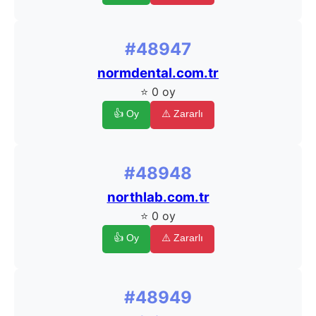
#48947
normdental.com.tr
⭐ 0 oy
👍 Oy
⚠️ Zararlı
#48948
northlab.com.tr
⭐ 0 oy
👍 Oy
⚠️ Zararlı
#48949