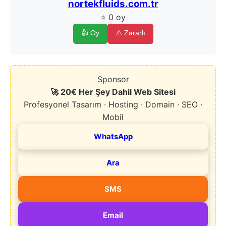
nortekfluids.com.tr
⭐ 0 oy
👍 Oy
⚠️ Zararlı
Sponsor
🚀 20€ Her Şey Dahil Web Sitesi
Profesyonel Tasarım · Hosting · Domain · SEO ·
Mobil
WhatsApp
Ara
SMS
Email