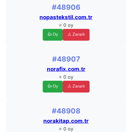
#48906
nopastekstil.com.tr
⭐ 0 oy
👍 Oy
⚠️ Zararlı
#48907
norafix.com.tr
⭐ 0 oy
👍 Oy
⚠️ Zararlı
#48908
norakitap.com.tr
⭐ 0 oy