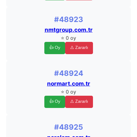
#48923
nmtgroup.com.tr
⭐ 0 oy
👍 Oy
⚠️ Zararlı
#48924
normart.com.tr
⭐ 0 oy
👍 Oy
⚠️ Zararlı
#48925