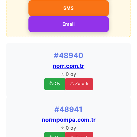
SMS
Email
#48940
norr.com.tr
⭐ 0 oy
👍 Oy
⚠️ Zararlı
#48941
normpompa.com.tr
⭐ 0 oy