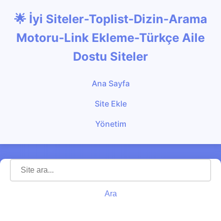
🌟 İyi Siteler-Toplist-Dizin-Arama
Motoru-Link Ekleme-Türkçe Aile
Dostu Siteler
Ana Sayfa
Site Ekle
Yönetim
Ara