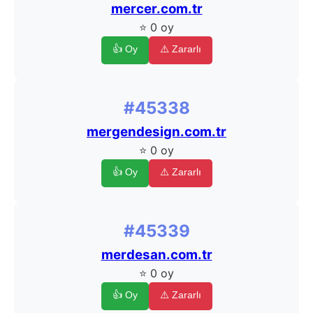
mercer.com.tr
⭐ 0 oy
👍 Oy
⚠️ Zararlı
#45338
mergendesign.com.tr
⭐ 0 oy
👍 Oy
⚠️ Zararlı
#45339
merdesan.com.tr
⭐ 0 oy
👍 Oy
⚠️ Zararlı