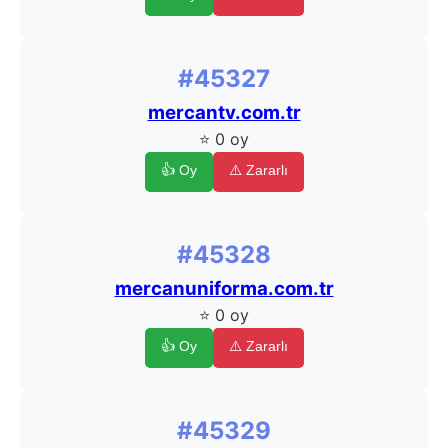
#45327
mercantv.com.tr
⭐ 0 oy
👍 Oy
⚠️ Zararlı
#45328
mercanuniforma.com.tr
⭐ 0 oy
👍 Oy
⚠️ Zararlı
#45329