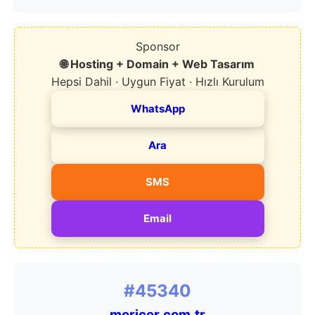
Sponsor
🌐 Hosting + Domain + Web Tasarım
Hepsi Dahil · Uygun Fiyat · Hızlı Kurulum
WhatsApp
Ara
SMS
Email
#45340
mericer.com.tr