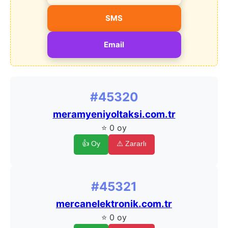
SMS
Email
#45320
meramyeniyoltaksi.com.tr
⭐ 0 oy
👍 Oy
⚠️ Zararlı
#45321
mercanelektronik.com.tr
⭐ 0 oy