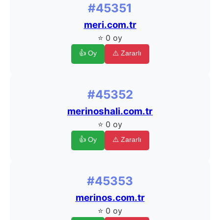
#45351
meri.com.tr
⭐ 0 oy
👍 Oy
⚠️ Zararlı
#45352
merinoshali.com.tr
⭐ 0 oy
👍 Oy
⚠️ Zararlı
#45353
merinos.com.tr
⭐ 0 oy