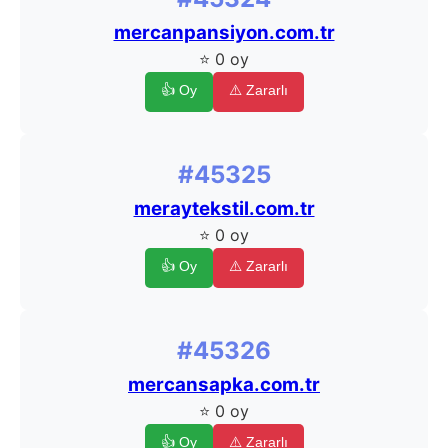
mercanpansiyon.com.tr
⭐ 0 oy
👍 Oy
⚠️ Zararlı
#45325
meraytekstil.com.tr
⭐ 0 oy
👍 Oy
⚠️ Zararlı
#45326
mercansapka.com.tr
⭐ 0 oy
👍 Oy
⚠️ Zararlı