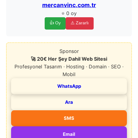
mercanvinc.com.tr
⭐ 0 oy
👍 Oy
⚠️ Zararlı
Sponsor
🚀 20€ Her Şey Dahil Web Sitesi
Profesyonel Tasarım · Hosting · Domain · SEO ·
Mobil
WhatsApp
Ara
SMS
Email