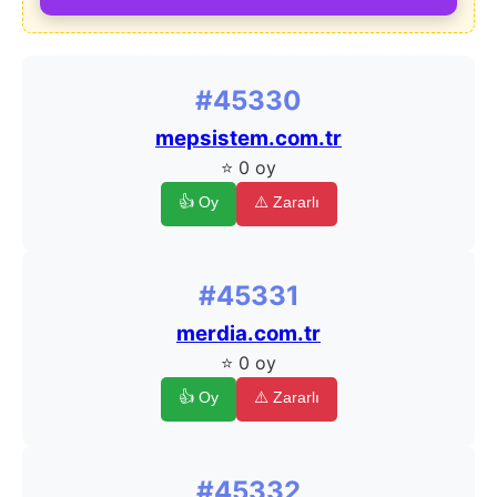
#45330
mepsistem.com.tr
⭐ 0 oy
👍 Oy
⚠️ Zararlı
#45331
merdia.com.tr
⭐ 0 oy
👍 Oy
⚠️ Zararlı
#45332