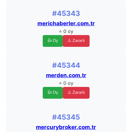
#45343
merichaberler.com.tr
⭐ 0 oy
👍 Oy
⚠️ Zararlı
#45344
merden.com.tr
⭐ 0 oy
👍 Oy
⚠️ Zararlı
#45345
mercurybroker.com.tr