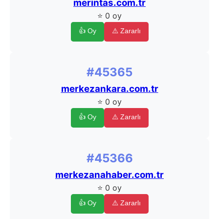
merintas.com.tr
⭐ 0 oy
👍 Oy
⚠️ Zararlı
#45365
merkezankara.com.tr
⭐ 0 oy
👍 Oy
⚠️ Zararlı
#45366
merkezanahaber.com.tr
⭐ 0 oy
👍 Oy
⚠️ Zararlı