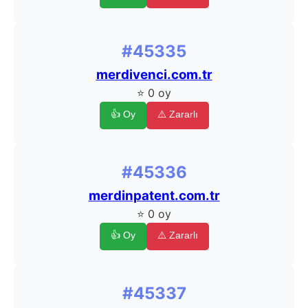
#45335
merdivenci.com.tr
⭐ 0 oy
👍 Oy
⚠️ Zararlı
#45336
merdinpatent.com.tr
⭐ 0 oy
👍 Oy
⚠️ Zararlı
#45337