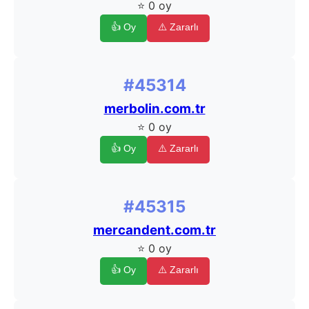
⭐ 0 oy
👍 Oy
⚠️ Zararlı
#45314
merbolin.com.tr
⭐ 0 oy
👍 Oy
⚠️ Zararlı
#45315
mercandent.com.tr
⭐ 0 oy
👍 Oy
⚠️ Zararlı