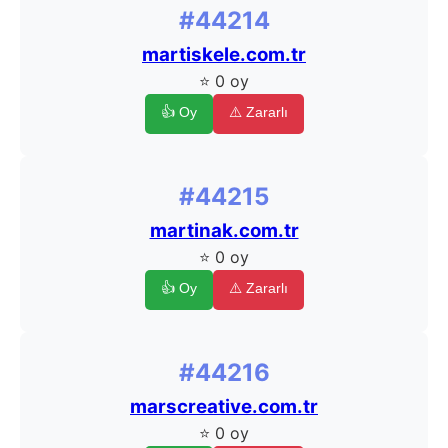
#44214
martiskele.com.tr
⭐ 0 oy
👍 Oy
⚠️ Zararlı
#44215
martinak.com.tr
⭐ 0 oy
👍 Oy
⚠️ Zararlı
#44216
marscreative.com.tr
⭐ 0 oy