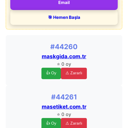
Email
🎯 Hemen Başla
#44260
maskgida.com.tr
⭐ 0 oy
👍 Oy
⚠️ Zararlı
#44261
masetiket.com.tr
⭐ 0 oy
👍 Oy
⚠️ Zararlı