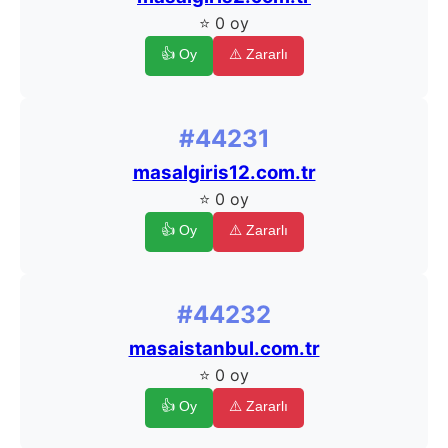
⭐ 0 oy
👍 Oy
⚠️ Zararlı
#44231
masalgiris12.com.tr
⭐ 0 oy
👍 Oy
⚠️ Zararlı
#44232
masaistanbul.com.tr
⭐ 0 oy
👍 Oy
⚠️ Zararlı