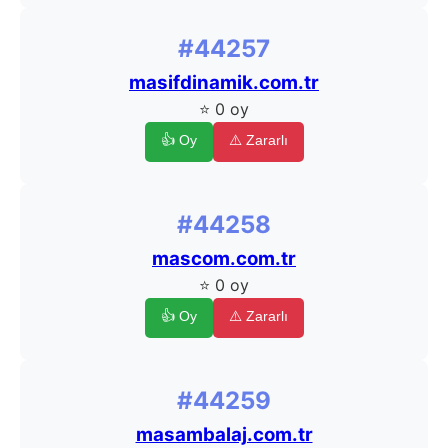
#44257
masifdinamik.com.tr
⭐ 0 oy
👍 Oy
⚠️ Zararlı
#44258
mascom.com.tr
⭐ 0 oy
👍 Oy
⚠️ Zararlı
#44259
masambalaj.com.tr