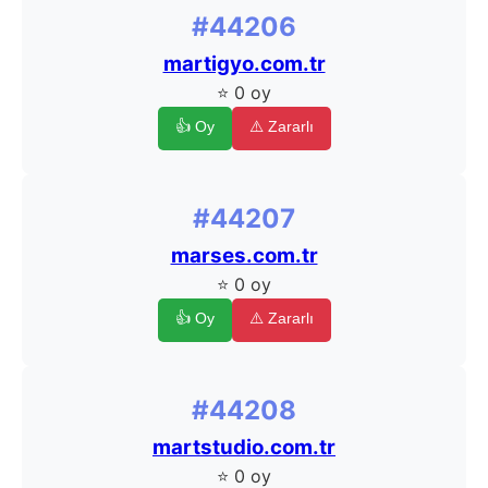
#44206
martigyo.com.tr
⭐ 0 oy
👍 Oy
⚠️ Zararlı
#44207
marses.com.tr
⭐ 0 oy
👍 Oy
⚠️ Zararlı
#44208
martstudio.com.tr
⭐ 0 oy