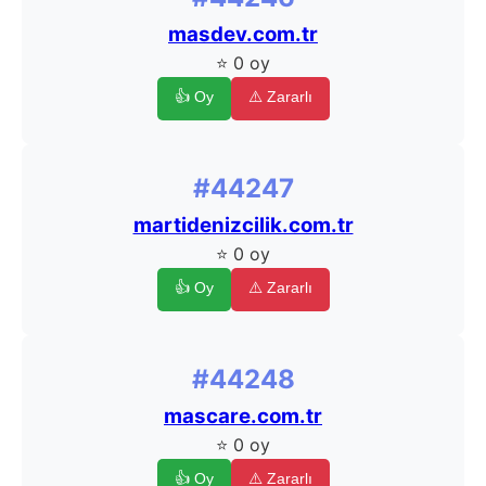
masdev.com.tr
⭐ 0 oy
👍 Oy
⚠️ Zararlı
#44247
martidenizcilik.com.tr
⭐ 0 oy
👍 Oy
⚠️ Zararlı
#44248
mascare.com.tr
⭐ 0 oy
👍 Oy
⚠️ Zararlı