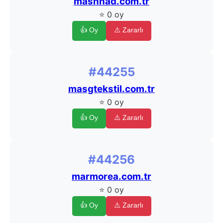
mashhad.com.tr
⭐ 0 oy
👍 Oy
⚠️ Zararlı
#44255
masgtekstil.com.tr
⭐ 0 oy
👍 Oy
⚠️ Zararlı
#44256
marmorea.com.tr
⭐ 0 oy
👍 Oy
⚠️ Zararlı