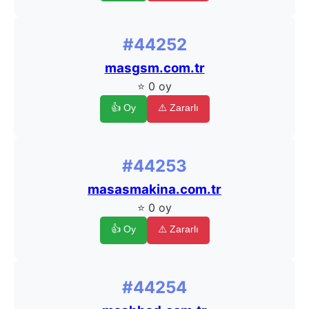
#44252
masgsm.com.tr
⭐ 0 oy
👍 Oy
⚠️ Zararlı
#44253
masasmakina.com.tr
⭐ 0 oy
👍 Oy
⚠️ Zararlı
#44254