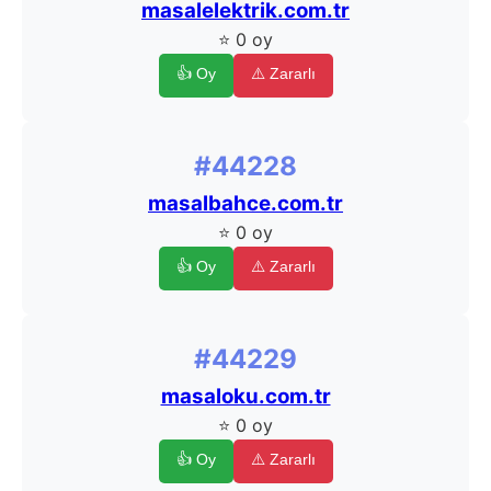
masalelektrik.com.tr
⭐ 0 oy
👍 Oy
⚠️ Zararlı
#44228
masalbahce.com.tr
⭐ 0 oy
👍 Oy
⚠️ Zararlı
#44229
masaloku.com.tr
⭐ 0 oy
👍 Oy
⚠️ Zararlı