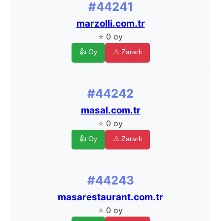
#44241
marzolli.com.tr
⭐ 0 oy
👍 Oy
⚠️ Zararlı
#44242
masal.com.tr
⭐ 0 oy
👍 Oy
⚠️ Zararlı
#44243
masarestaurant.com.tr
⭐ 0 oy