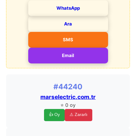
WhatsApp
Ara
SMS
Email
#44240
marselectric.com.tr
⭐ 0 oy
👍 Oy
⚠️ Zararlı