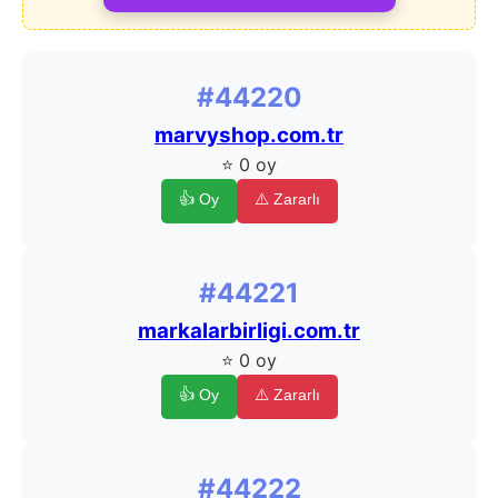
#44220
marvyshop.com.tr
⭐ 0 oy
👍 Oy
⚠️ Zararlı
#44221
markalarbirligi.com.tr
⭐ 0 oy
👍 Oy
⚠️ Zararlı
#44222