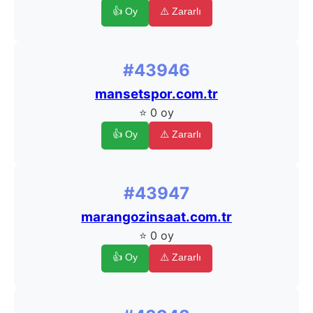
👍 Oy
⚠️ Zararlı
#43946
mansetspor.com.tr
⭐ 0 oy
👍 Oy
⚠️ Zararlı
#43947
marangozinsaat.com.tr
⭐ 0 oy
👍 Oy
⚠️ Zararlı