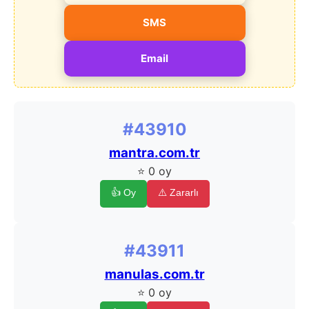
SMS
Email
#43910
mantra.com.tr
⭐ 0 oy
👍 Oy
⚠️ Zararlı
#43911
manulas.com.tr
⭐ 0 oy