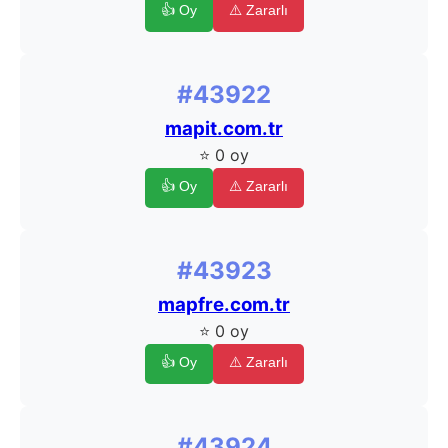
👍 Oy
⚠️ Zararlı
#43922
mapit.com.tr
⭐ 0 oy
👍 Oy
⚠️ Zararlı
#43923
mapfre.com.tr
⭐ 0 oy
👍 Oy
⚠️ Zararlı
#43924