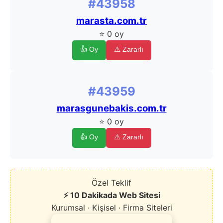
#43958
marasta.com.tr
⭐ 0 oy
👍 Oy
⚠️ Zararlı
#43959
marasgunebakis.com.tr
⭐ 0 oy
👍 Oy
⚠️ Zararlı
Özel Teklif
⚡ 10 Dakikada Web Sitesi
Kurumsal · Kişisel · Firma Siteleri