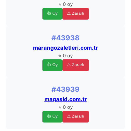
⭐ 0 oy
👍 Oy
⚠️ Zararlı
#43938
marangozaletleri.com.tr
⭐ 0 oy
👍 Oy
⚠️ Zararlı
#43939
maqasid.com.tr
⭐ 0 oy
👍 Oy
⚠️ Zararlı