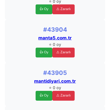
⭐ 0 oy
👍 Oy
⚠️ Zararlı
#43904
manta5.com.tr
⭐ 0 oy
👍 Oy
⚠️ Zararlı
#43905
mantidiyari.com.tr
⭐ 0 oy
👍 Oy
⚠️ Zararlı