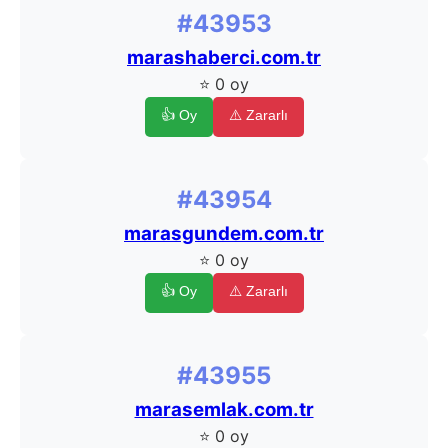
#43953
marashaberci.com.tr
⭐ 0 oy
👍 Oy
⚠️ Zararlı
#43954
marasgundem.com.tr
⭐ 0 oy
👍 Oy
⚠️ Zararlı
#43955
marasemlak.com.tr
⭐ 0 oy