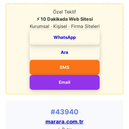
Özel Teklif
⚡ 10 Dakikada Web Sitesi
Kurumsal · Kişisel · Firma Siteleri
WhatsApp
Ara
SMS
Email
#43940
marara.com.tr