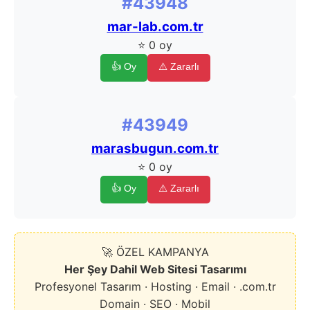
#43948
mar-lab.com.tr
⭐ 0 oy
👍 Oy
⚠️ Zararlı
#43949
marasbugun.com.tr
⭐ 0 oy
👍 Oy
⚠️ Zararlı
🚀 ÖZEL KAMPANYA
Her Şey Dahil Web Sitesi Tasarımı
Profesyonel Tasarım · Hosting · Email · .com.tr
Domain · SEO · Mobil