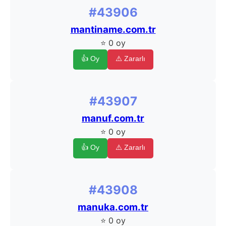
#43906
mantiname.com.tr
⭐ 0 oy
👍 Oy
⚠️ Zararlı
#43907
manuf.com.tr
⭐ 0 oy
👍 Oy
⚠️ Zararlı
#43908
manuka.com.tr
⭐ 0 oy