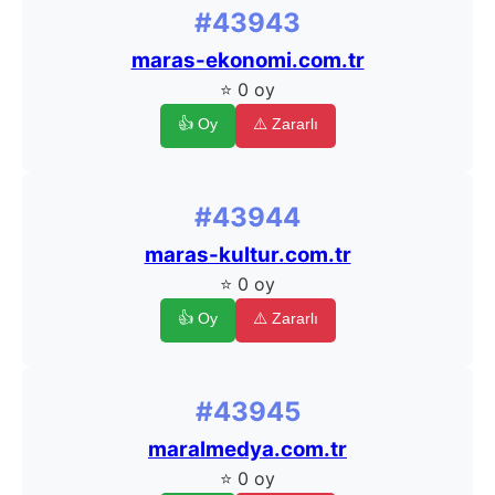
#43943
maras-ekonomi.com.tr
⭐ 0 oy
👍 Oy
⚠️ Zararlı
#43944
maras-kultur.com.tr
⭐ 0 oy
👍 Oy
⚠️ Zararlı
#43945
maralmedya.com.tr
⭐ 0 oy