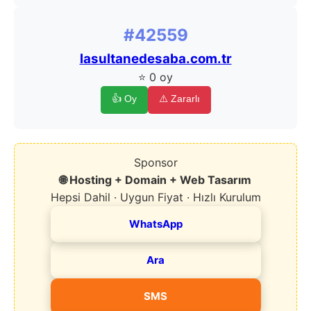
#42559
lasultanedesaba.com.tr
⭐ 0 oy
👍 Oy
⚠️ Zararlı
Sponsor
🌐 Hosting + Domain + Web Tasarım
Hepsi Dahil · Uygun Fiyat · Hızlı Kurulum
WhatsApp
Ara
SMS