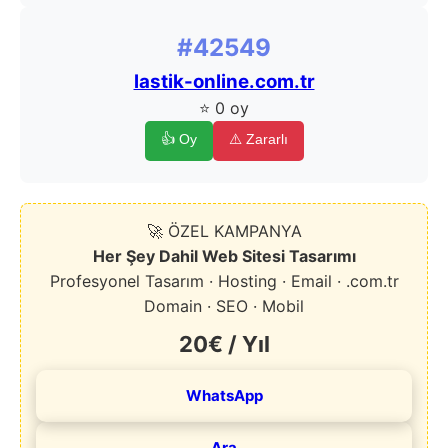
#42549
lastik-online.com.tr
⭐ 0 oy
👍 Oy
⚠️ Zararlı
🚀 ÖZEL KAMPANYA
Her Şey Dahil Web Sitesi Tasarımı
Profesyonel Tasarım · Hosting · Email · .com.tr
Domain · SEO · Mobil
20€ / Yıl
WhatsApp
Ara