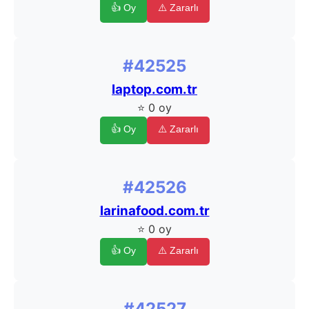
👍 Oy
⚠️ Zararlı
#42525
laptop.com.tr
⭐ 0 oy
👍 Oy
⚠️ Zararlı
#42526
larinafood.com.tr
⭐ 0 oy
👍 Oy
⚠️ Zararlı
#42527