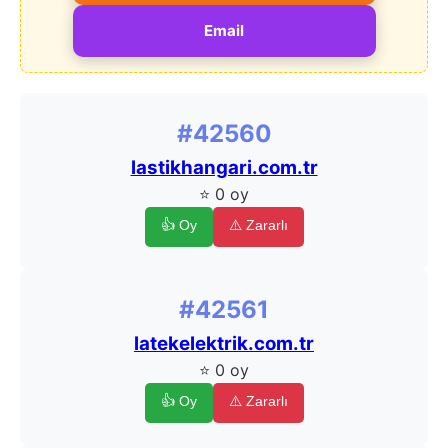
Email
#42560
lastikhangari.com.tr
⭐ 0 oy
👍 Oy
⚠️ Zararlı
#42561
latekelektrik.com.tr
⭐ 0 oy
👍 Oy
⚠️ Zararlı