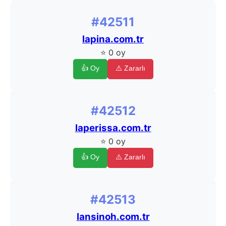
#42511
lapina.com.tr
⭐ 0 oy
👍 Oy
⚠️ Zararlı
#42512
laperissa.com.tr
⭐ 0 oy
👍 Oy
⚠️ Zararlı
#42513
lansinoh.com.tr