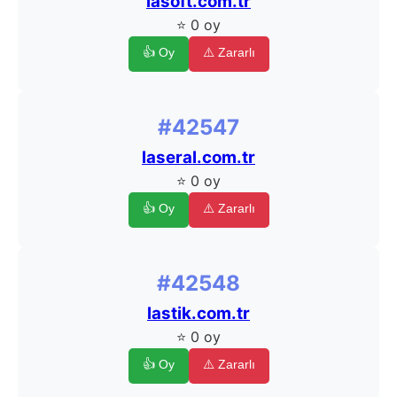
lasoft.com.tr
⭐ 0 oy
👍 Oy
⚠️ Zararlı
#42547
laseral.com.tr
⭐ 0 oy
👍 Oy
⚠️ Zararlı
#42548
lastik.com.tr
⭐ 0 oy
👍 Oy
⚠️ Zararlı