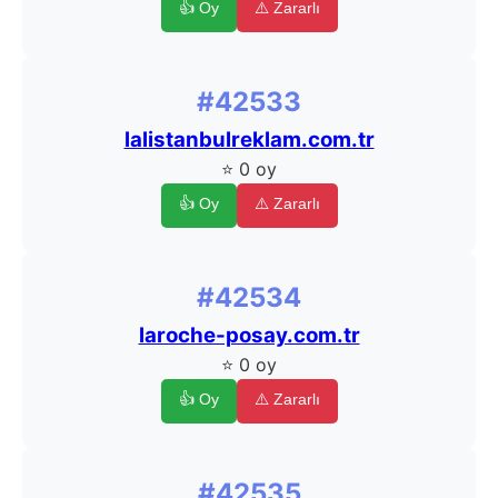
👍 Oy
⚠️ Zararlı
#42533
lalistanbulreklam.com.tr
⭐ 0 oy
👍 Oy
⚠️ Zararlı
#42534
laroche-posay.com.tr
⭐ 0 oy
👍 Oy
⚠️ Zararlı
#42535