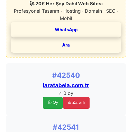
🚀 20€ Her Şey Dahil Web Sitesi
Profesyonel Tasarım · Hosting · Domain · SEO ·
Mobil
WhatsApp
Ara
#42540
laratabela.com.tr
⭐ 0 oy
👍 Oy
⚠️ Zararlı
#42541