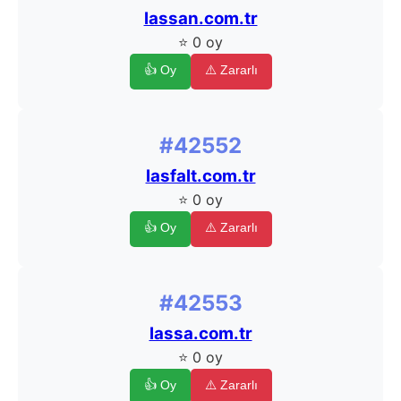
lassan.com.tr
⭐ 0 oy
👍 Oy
⚠️ Zararlı
#42552
lasfalt.com.tr
⭐ 0 oy
👍 Oy
⚠️ Zararlı
#42553
lassa.com.tr
⭐ 0 oy
👍 Oy
⚠️ Zararlı