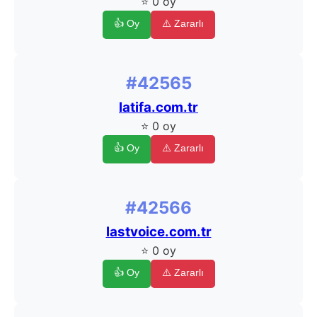
⭐ 0 oy
👍 Oy
⚠️ Zararlı
#42565
latifa.com.tr
⭐ 0 oy
👍 Oy
⚠️ Zararlı
#42566
lastvoice.com.tr
⭐ 0 oy
👍 Oy
⚠️ Zararlı