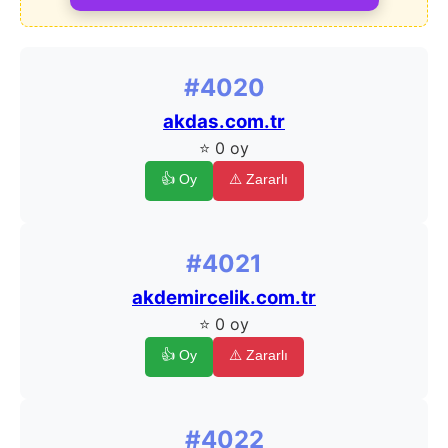
#4020
akdas.com.tr
⭐ 0 oy
👍 Oy
⚠️ Zararlı
#4021
akdemircelik.com.tr
⭐ 0 oy
👍 Oy
⚠️ Zararlı
#4022