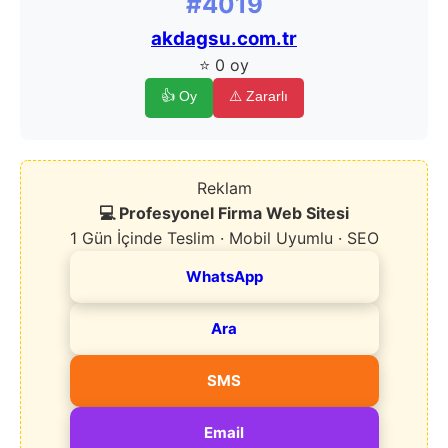
#4019
akdagsu.com.tr
⭐ 0 oy
👍 Oy
⚠️ Zararlı
Reklam
💻 Profesyonel Firma Web Sitesi
1 Gün İçinde Teslim · Mobil Uyumlu · SEO
WhatsApp
Ara
SMS
Email