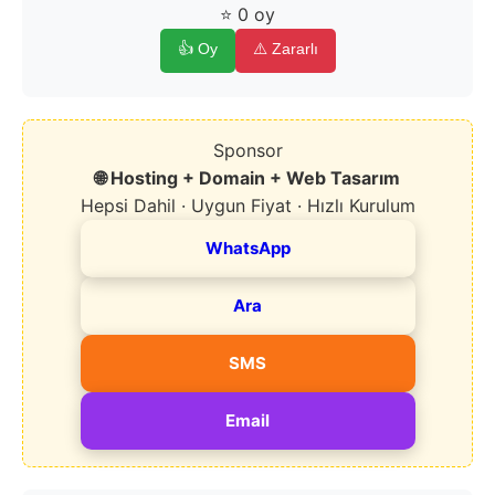
⭐ 0 oy
👍 Oy
⚠️ Zararlı
Sponsor
🌐 Hosting + Domain + Web Tasarım
Hepsi Dahil · Uygun Fiyat · Hızlı Kurulum
WhatsApp
Ara
SMS
Email