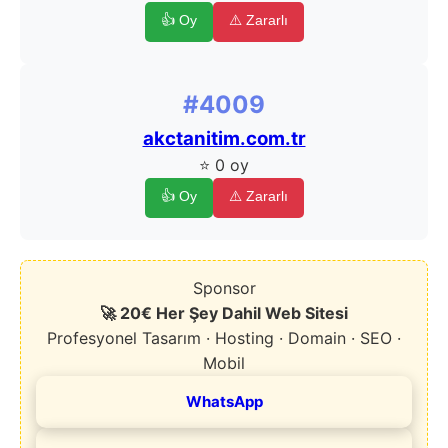
👍 Oy
⚠️ Zararlı
#4009
akctanitim.com.tr
⭐ 0 oy
👍 Oy
⚠️ Zararlı
Sponsor
🚀 20€ Her Şey Dahil Web Sitesi
Profesyonel Tasarım · Hosting · Domain · SEO ·
Mobil
WhatsApp