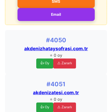
SMS
Email
#4050
akdenizhataysofrasi.com.tr
⭐ 0 oy
👍 Oy
⚠️ Zararlı
#4051
akdenizatesi.com.tr
⭐ 0 oy
👍 Oy
⚠️ Zararlı