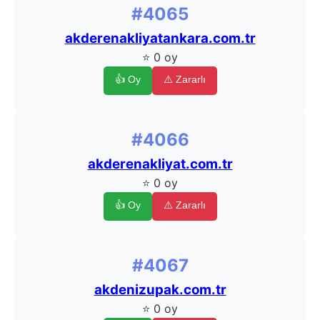
#4065
akderenakliyatankara.com.tr
⭐ 0 oy
👍 Oy
⚠️ Zararlı
#4066
akderenakliyat.com.tr
⭐ 0 oy
👍 Oy
⚠️ Zararlı
#4067
akdenizupak.com.tr
⭐ 0 oy