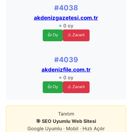
#4038
akdenizgazetesi.com.tr
⭐ 0 oy
👍 Oy
⚠️ Zararlı
#4039
akdenizfile.com.tr
⭐ 0 oy
👍 Oy
⚠️ Zararlı
Tanıtım
🎯 SEO Uyumlu Web Sitesi
Google Uyumlu · Mobil · Hızlı Açılır