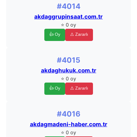
#4014
akdaggrupinsaat.com.tr
⭐ 0 oy
👍 Oy
⚠️ Zararlı
#4015
akdaghukuk.com.tr
⭐ 0 oy
👍 Oy
⚠️ Zararlı
#4016
akdagmadeni-haber.com.tr
⭐ 0 oy