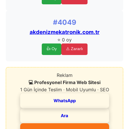
#4049
akdenizmekatronik.com.tr
⭐ 0 oy
👍 Oy
⚠️ Zararlı
Reklam
💻 Profesyonel Firma Web Sitesi
1 Gün İçinde Teslim · Mobil Uyumlu · SEO
WhatsApp
Ara