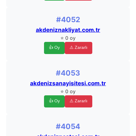
#4052
akdeniznakliyat.com.tr
⭐ 0 oy
👍 Oy
⚠️ Zararlı
#4053
akdenizsanayisitesi.com.tr
⭐ 0 oy
👍 Oy
⚠️ Zararlı
#4054