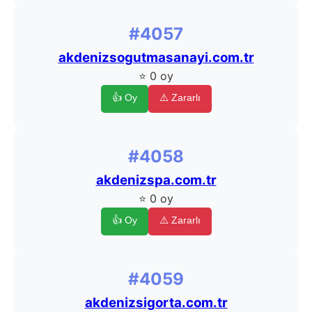
#4057
akdenizsogutmasanayi.com.tr
⭐ 0 oy
👍 Oy
⚠️ Zararlı
#4058
akdenizspa.com.tr
⭐ 0 oy
👍 Oy
⚠️ Zararlı
#4059
akdenizsigorta.com.tr