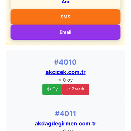
Ara
SMS
Email
#4010
akcicek.com.tr
⭐ 0 oy
👍 Oy
⚠️ Zararlı
#4011
akdagdegirmen.com.tr