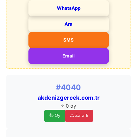
WhatsApp
Ara
SMS
Email
#4040
akdenizgercek.com.tr
⭐ 0 oy
👍 Oy
⚠️ Zararlı