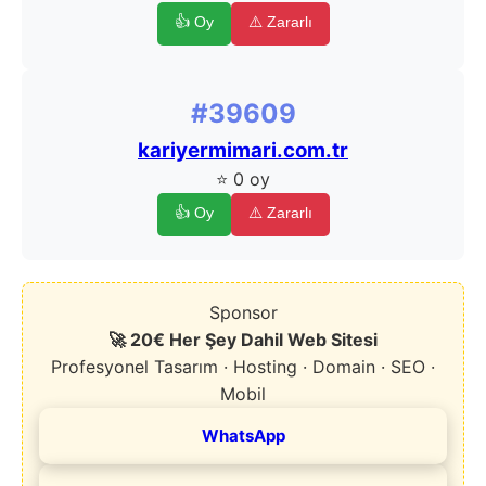
👍 Oy
⚠️ Zararlı
#39609
kariyermimari.com.tr
⭐ 0 oy
👍 Oy
⚠️ Zararlı
Sponsor
🚀 20€ Her Şey Dahil Web Sitesi
Profesyonel Tasarım · Hosting · Domain · SEO ·
Mobil
WhatsApp