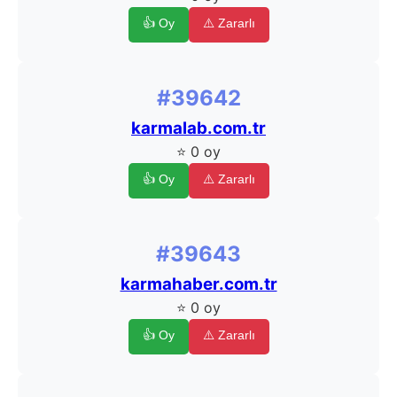
👍 Oy
⚠️ Zararlı
#39642
karmalab.com.tr
⭐ 0 oy
👍 Oy
⚠️ Zararlı
#39643
karmahaber.com.tr
⭐ 0 oy
👍 Oy
⚠️ Zararlı