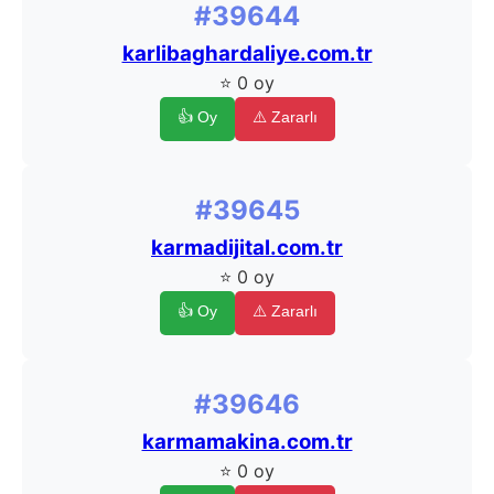
#39644
karlibaghardaliye.com.tr
⭐ 0 oy
👍 Oy
⚠️ Zararlı
#39645
karmadijital.com.tr
⭐ 0 oy
👍 Oy
⚠️ Zararlı
#39646
karmamakina.com.tr
⭐ 0 oy