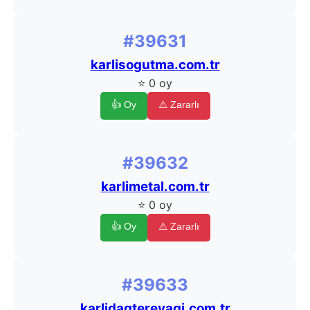
#39631
karlisogutma.com.tr
⭐ 0 oy
👍 Oy
⚠️ Zararlı
#39632
karlimetal.com.tr
⭐ 0 oy
👍 Oy
⚠️ Zararlı
#39633
karlidagtereyagi.com.tr