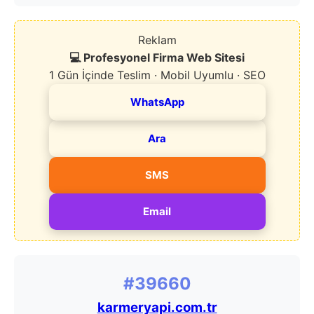
Reklam
💻 Profesyonel Firma Web Sitesi
1 Gün İçinde Teslim · Mobil Uyumlu · SEO
WhatsApp
Ara
SMS
Email
#39660
karmeryapi.com.tr