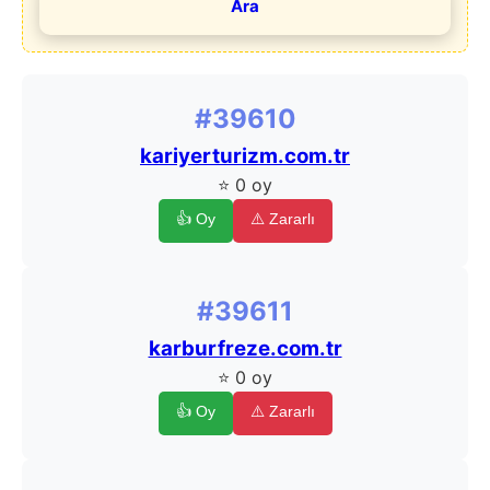
Ara
#39610
kariyerturizm.com.tr
⭐ 0 oy
👍 Oy
⚠️ Zararlı
#39611
karburfreze.com.tr
⭐ 0 oy
👍 Oy
⚠️ Zararlı