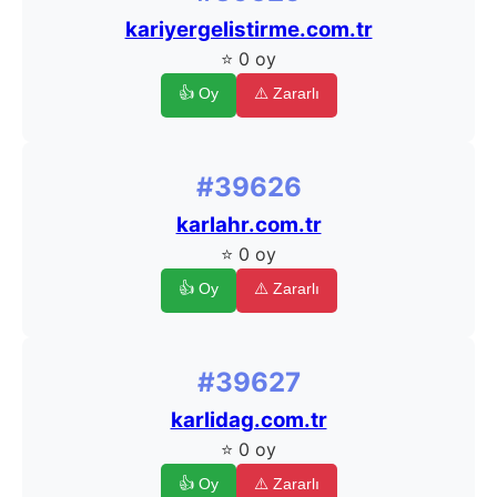
kariyergelistirme.com.tr
⭐ 0 oy
👍 Oy
⚠️ Zararlı
#39626
karlahr.com.tr
⭐ 0 oy
👍 Oy
⚠️ Zararlı
#39627
karlidag.com.tr
⭐ 0 oy
👍 Oy
⚠️ Zararlı