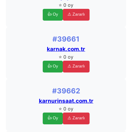
⭐ 0 oy
👍 Oy
⚠️ Zararlı
#39661
karnak.com.tr
⭐ 0 oy
👍 Oy
⚠️ Zararlı
#39662
karnurinsaat.com.tr
⭐ 0 oy
👍 Oy
⚠️ Zararlı