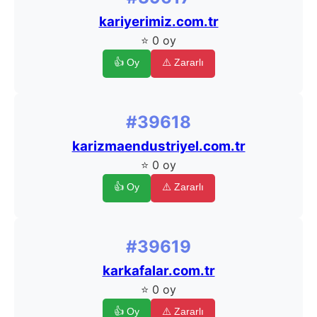
kariyerimiz.com.tr
⭐ 0 oy
👍 Oy
⚠️ Zararlı
#39618
karizmaendustriyel.com.tr
⭐ 0 oy
👍 Oy
⚠️ Zararlı
#39619
karkafalar.com.tr
⭐ 0 oy
👍 Oy
⚠️ Zararlı