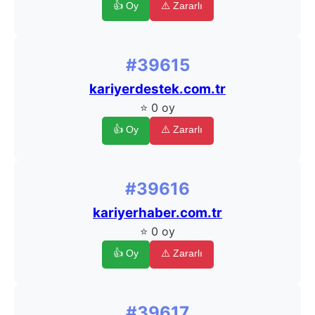
👍 Oy
⚠️ Zararlı
#39615
kariyerdestek.com.tr
⭐ 0 oy
👍 Oy
⚠️ Zararlı
#39616
kariyerhaber.com.tr
⭐ 0 oy
👍 Oy
⚠️ Zararlı
#39617