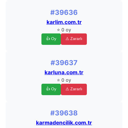
#39636
karlim.com.tr
⭐ 0 oy
👍 Oy
⚠️ Zararlı
#39637
karluna.com.tr
⭐ 0 oy
👍 Oy
⚠️ Zararlı
#39638
karmadencilik.com.tr