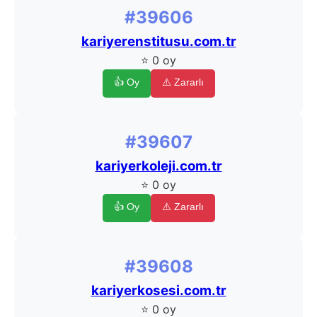
#39606
kariyerenstitusu.com.tr
⭐ 0 oy
👍 Oy
⚠️ Zararlı
#39607
kariyerkoleji.com.tr
⭐ 0 oy
👍 Oy
⚠️ Zararlı
#39608
kariyerkosesi.com.tr
⭐ 0 oy