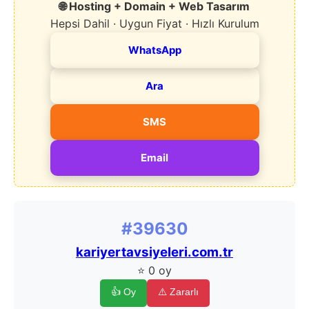
🌐 Hosting + Domain + Web Tasarım
Hepsi Dahil · Uygun Fiyat · Hızlı Kurulum
WhatsApp
Ara
SMS
Email
#39630
kariyertavsiyeleri.com.tr
⭐ 0 oy
👍 Oy
⚠️ Zararlı