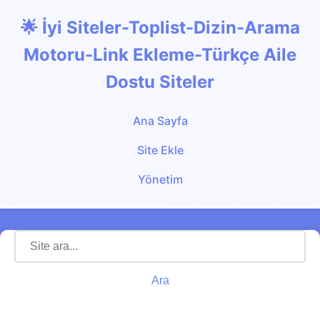
🌟 İyi Siteler-Toplist-Dizin-Arama
Motoru-Link Ekleme-Türkçe Aile
Dostu Siteler
Ana Sayfa
Site Ekle
Yönetim
Ara