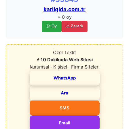
karligida.com.tr
⭐ 0 oy
👍 Oy
⚠️ Zararlı
Özel Teklif
⚡ 10 Dakikada Web Sitesi
Kurumsal · Kişisel · Firma Siteleri
WhatsApp
Ara
SMS
Email