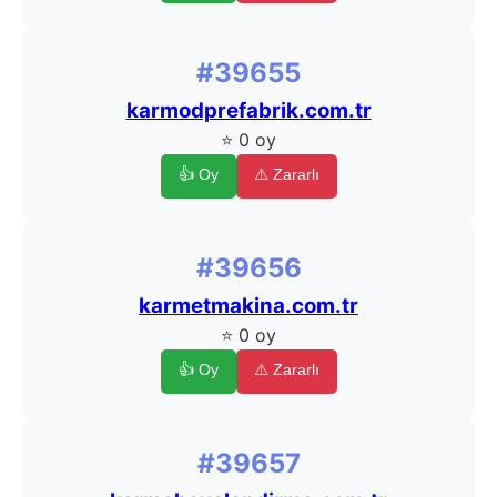
#39655
karmodprefabrik.com.tr
⭐ 0 oy
👍 Oy
⚠️ Zararlı
#39656
karmetmakina.com.tr
⭐ 0 oy
👍 Oy
⚠️ Zararlı
#39657