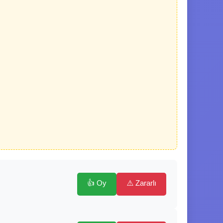
👍 Oy
⚠️ Zararlı