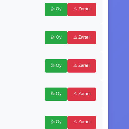
👍 Oy
⚠️ Zararlı
👍 Oy
⚠️ Zararlı
👍 Oy
⚠️ Zararlı
👍 Oy
⚠️ Zararlı
👍 Oy
⚠️ Zararlı