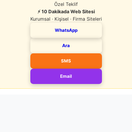
Özel Teklif
⚡ 10 Dakikada Web Sitesi
Kurumsal · Kişisel · Firma Siteleri
WhatsApp
Ara
SMS
Email