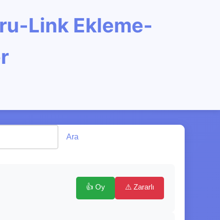
oru-Link Ekleme-
r
Ara
👍 Oy
⚠️ Zararlı