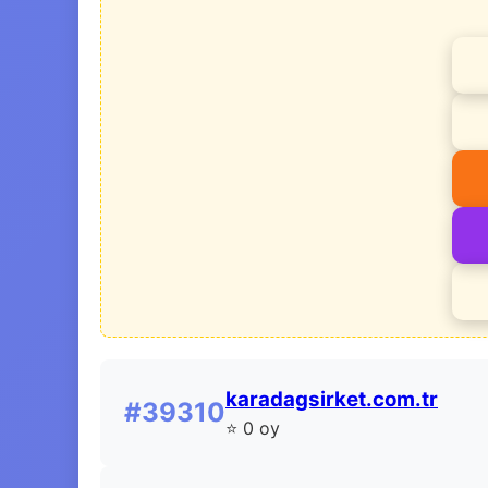
karadagsirket.com.tr
#39310
⭐ 0 oy