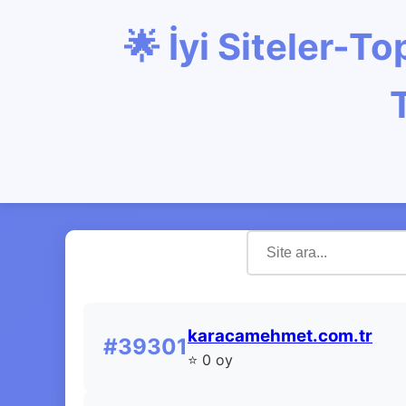
🌟 İyi Siteler-
karacamehmet.com.tr
#39301
⭐ 0 oy