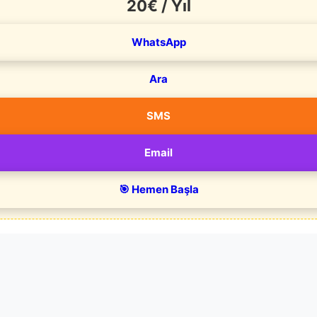
20€ / Yıl
WhatsApp
Ara
SMS
Email
🎯 Hemen Başla