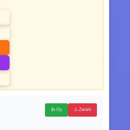
👍 Oy
⚠️ Zararlı