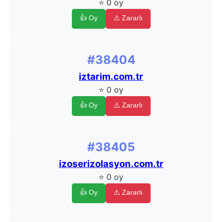
⭐ 0 oy
👍 Oy
⚠️ Zararlı
#38404
iztarim.com.tr
⭐ 0 oy
👍 Oy
⚠️ Zararlı
#38405
izoserizolasyon.com.tr
⭐ 0 oy
👍 Oy
⚠️ Zararlı