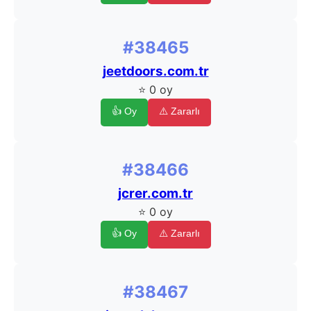
#38465
jeetdoors.com.tr
⭐ 0 oy
👍 Oy
⚠️ Zararlı
#38466
jcrer.com.tr
⭐ 0 oy
👍 Oy
⚠️ Zararlı
#38467