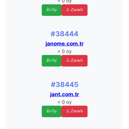
⭐ 0 oy
👍 Oy
⚠️ Zararlı
#38444
janome.com.tr
⭐ 0 oy
👍 Oy
⚠️ Zararlı
#38445
jant.com.tr
⭐ 0 oy
👍 Oy
⚠️ Zararlı