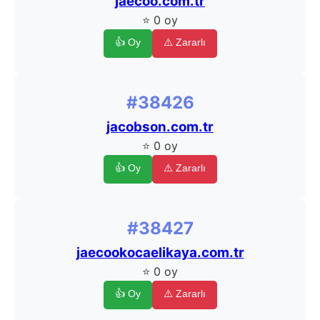
jaecoo.com.tr
⭐ 0 oy
👍 Oy
⚠️ Zararlı
#38426
jacobson.com.tr
⭐ 0 oy
👍 Oy
⚠️ Zararlı
#38427
jaecookocaelikaya.com.tr
⭐ 0 oy
👍 Oy
⚠️ Zararlı