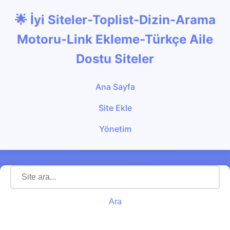
🌟 İyi Siteler-Toplist-Dizin-Arama
Motoru-Link Ekleme-Türkçe Aile
Dostu Siteler
Ana Sayfa
Site Ekle
Yönetim
Ara