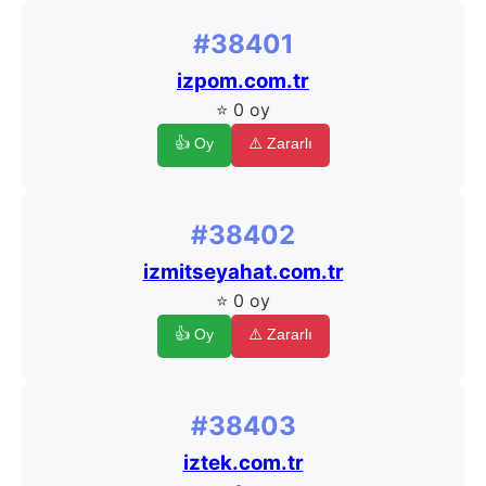
#38401
izpom.com.tr
⭐ 0 oy
👍 Oy
⚠️ Zararlı
#38402
izmitseyahat.com.tr
⭐ 0 oy
👍 Oy
⚠️ Zararlı
#38403
iztek.com.tr