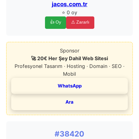
jacos.com.tr
⭐ 0 oy
👍 Oy
⚠️ Zararlı
Sponsor
🚀 20€ Her Şey Dahil Web Sitesi
Profesyonel Tasarım · Hosting · Domain · SEO ·
Mobil
WhatsApp
Ara
#38420