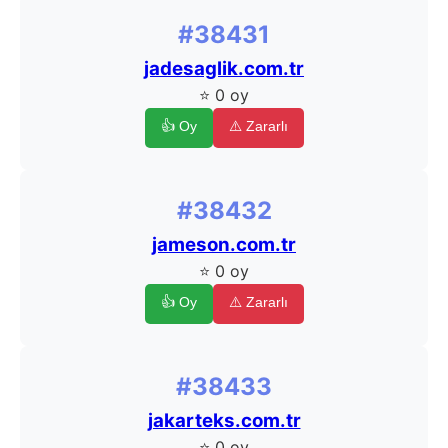
#38431
jadesaglik.com.tr
⭐ 0 oy
👍 Oy
⚠️ Zararlı
#38432
jameson.com.tr
⭐ 0 oy
👍 Oy
⚠️ Zararlı
#38433
jakarteks.com.tr
⭐ 0 oy