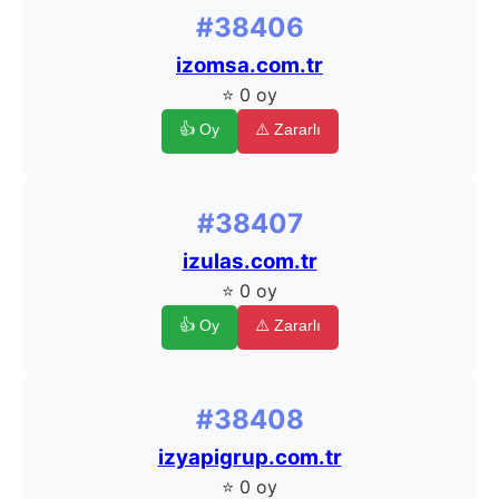
#38406
izomsa.com.tr
⭐ 0 oy
👍 Oy
⚠️ Zararlı
#38407
izulas.com.tr
⭐ 0 oy
👍 Oy
⚠️ Zararlı
#38408
izyapigrup.com.tr
⭐ 0 oy