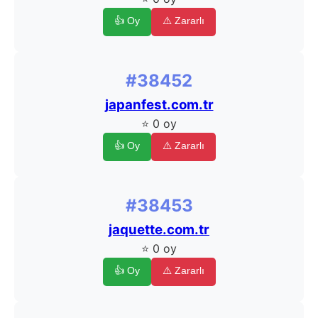
👍 Oy
⚠️ Zararlı
#38452
japanfest.com.tr
⭐ 0 oy
👍 Oy
⚠️ Zararlı
#38453
jaquette.com.tr
⭐ 0 oy
👍 Oy
⚠️ Zararlı