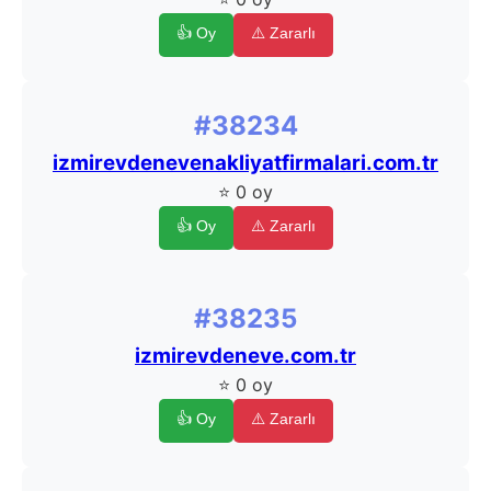
👍 Oy
⚠️ Zararlı
#38234
izmirevdenevenakliyatfirmalari.com.tr
⭐ 0 oy
👍 Oy
⚠️ Zararlı
#38235
izmirevdeneve.com.tr
⭐ 0 oy
👍 Oy
⚠️ Zararlı