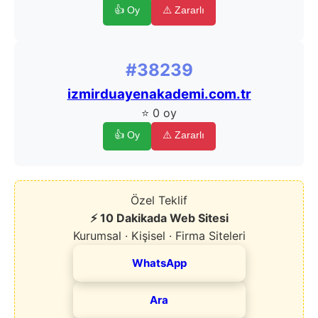
👍 Oy
⚠️ Zararlı
#38239
izmirduayenakademi.com.tr
⭐ 0 oy
👍 Oy
⚠️ Zararlı
Özel Teklif
⚡ 10 Dakikada Web Sitesi
Kurumsal · Kişisel · Firma Siteleri
WhatsApp
Ara