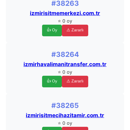
#38263
izmirisitmemerkezi.com.tr
⭐ 0 oy
👍 Oy
⚠️ Zararlı
#38264
izmirhavalimanitransfer.com.tr
⭐ 0 oy
👍 Oy
⚠️ Zararlı
#38265
izmirisitmecihazitamir.com.tr
⭐ 0 oy