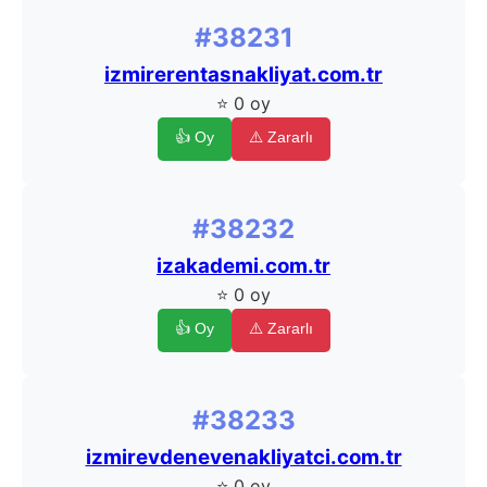
#38231
izmirerentasnakliyat.com.tr
⭐ 0 oy
👍 Oy
⚠️ Zararlı
#38232
izakademi.com.tr
⭐ 0 oy
👍 Oy
⚠️ Zararlı
#38233
izmirevdenevenakliyatci.com.tr
⭐ 0 oy