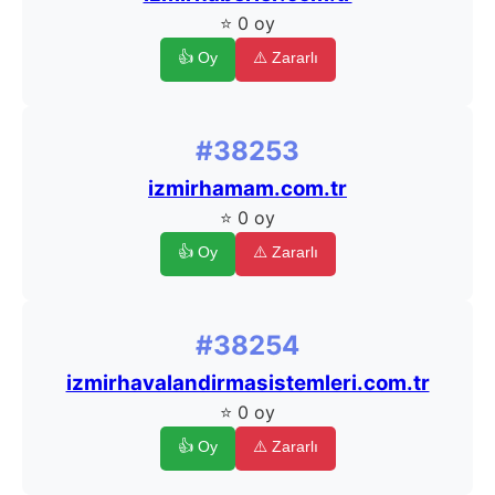
⭐ 0 oy
👍 Oy
⚠️ Zararlı
#38253
izmirhamam.com.tr
⭐ 0 oy
👍 Oy
⚠️ Zararlı
#38254
izmirhavalandirmasistemleri.com.tr
⭐ 0 oy
👍 Oy
⚠️ Zararlı