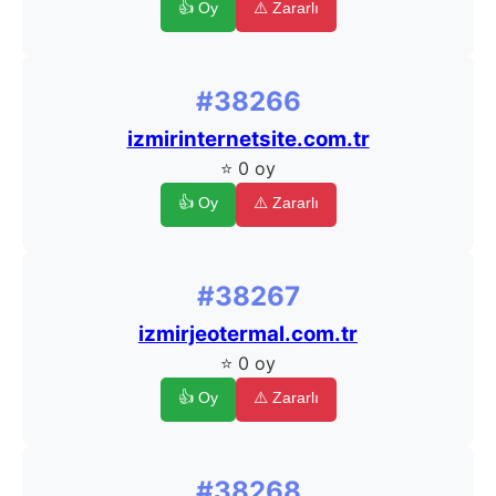
👍 Oy
⚠️ Zararlı
#38266
izmirinternetsite.com.tr
⭐ 0 oy
👍 Oy
⚠️ Zararlı
#38267
izmirjeotermal.com.tr
⭐ 0 oy
👍 Oy
⚠️ Zararlı
#38268