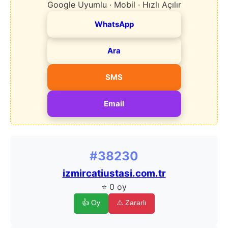
Google Uyumlu · Mobil · Hızlı Açılır
WhatsApp
Ara
SMS
Email
#38230
izmircatiustasi.com.tr
⭐ 0 oy
👍 Oy
⚠️ Zararlı