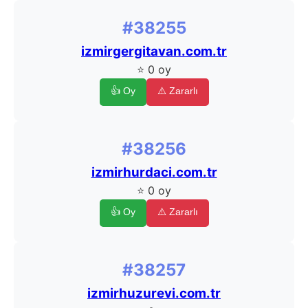
#38255
izmirgergitavan.com.tr
⭐ 0 oy
👍 Oy
⚠️ Zararlı
#38256
izmirhurdaci.com.tr
⭐ 0 oy
👍 Oy
⚠️ Zararlı
#38257
izmirhuzurevi.com.tr