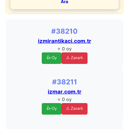
Ara
#38210
izmirantikaci.com.tr
⭐ 0 oy
👍 Oy
⚠️ Zararlı
#38211
izmar.com.tr
⭐ 0 oy
👍 Oy
⚠️ Zararlı