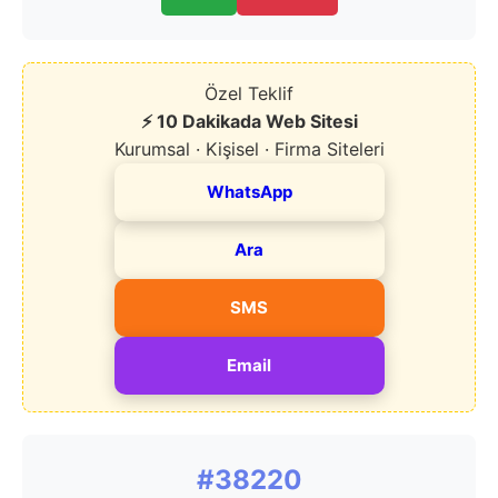
Özel Teklif
⚡ 10 Dakikada Web Sitesi
Kurumsal · Kişisel · Firma Siteleri
WhatsApp
Ara
SMS
Email
#38220