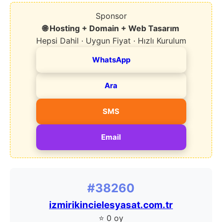
Sponsor
🌐 Hosting + Domain + Web Tasarım
Hepsi Dahil · Uygun Fiyat · Hızlı Kurulum
WhatsApp
Ara
SMS
Email
#38260
izmirikincielesyasat.com.tr
⭐ 0 oy