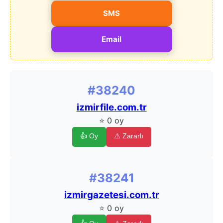
SMS
Email
#38240
izmirfile.com.tr
⭐ 0 oy
👍 Oy
⚠️ Zararlı
#38241
izmirgazetesi.com.tr
⭐ 0 oy