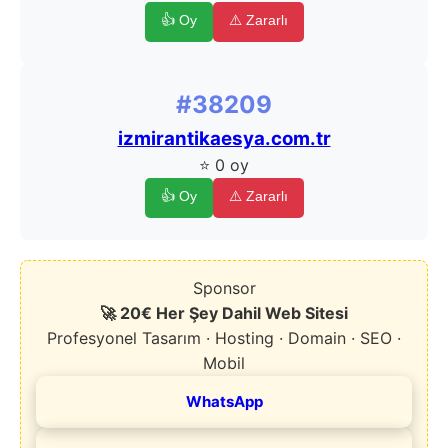
👍 Oy
⚠️ Zararlı
#38209
izmirantikaesya.com.tr
⭐ 0 oy
👍 Oy
⚠️ Zararlı
Sponsor
🚀 20€ Her Şey Dahil Web Sitesi
Profesyonel Tasarım · Hosting · Domain · SEO ·
Mobil
WhatsApp