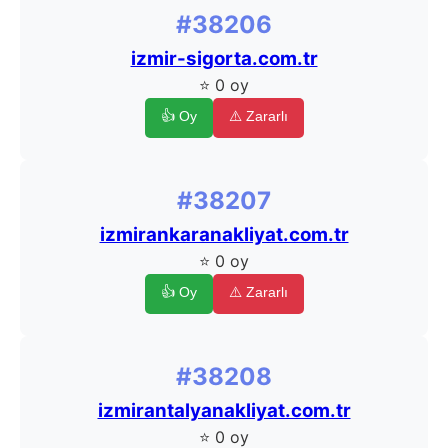
#38206
izmir-sigorta.com.tr
⭐ 0 oy
👍 Oy
⚠️ Zararlı
#38207
izmirankaranakliyat.com.tr
⭐ 0 oy
👍 Oy
⚠️ Zararlı
#38208
izmirantalyanakliyat.com.tr
⭐ 0 oy