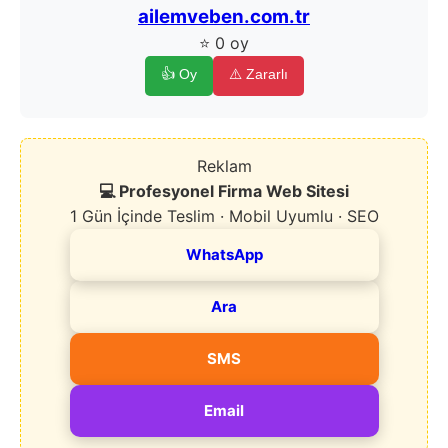
ailemveben.com.tr
⭐ 0 oy
👍 Oy
⚠️ Zararlı
Reklam
💻 Profesyonel Firma Web Sitesi
1 Gün İçinde Teslim · Mobil Uyumlu · SEO
WhatsApp
Ara
SMS
Email