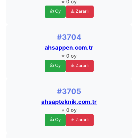
⭐ 0 oy
👍 Oy
⚠️ Zararlı
#3704
ahsappen.com.tr
⭐ 0 oy
👍 Oy
⚠️ Zararlı
#3705
ahsapteknik.com.tr
⭐ 0 oy
👍 Oy
⚠️ Zararlı