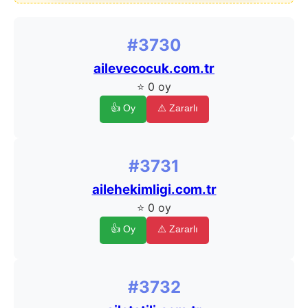
#3730
ailevecocuk.com.tr
⭐ 0 oy
👍 Oy
⚠️ Zararlı
#3731
ailehekimligi.com.tr
⭐ 0 oy
👍 Oy
⚠️ Zararlı
#3732