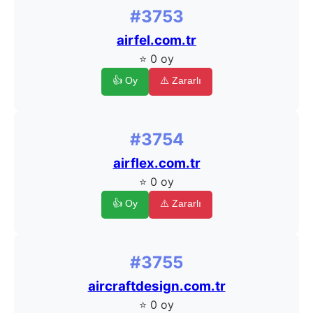
#3753
airfel.com.tr
⭐ 0 oy
👍 Oy
⚠️ Zararlı
#3754
airflex.com.tr
⭐ 0 oy
👍 Oy
⚠️ Zararlı
#3755
aircraftdesign.com.tr
⭐ 0 oy