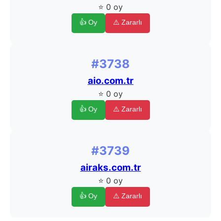
⭐ 0 oy
👍 Oy
⚠️ Zararlı
#3738
aio.com.tr
⭐ 0 oy
👍 Oy
⚠️ Zararlı
#3739
airaks.com.tr
⭐ 0 oy
👍 Oy
⚠️ Zararlı