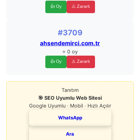
👍 Oy
⚠️ Zararlı
#3709
ahsendemirci.com.tr
⭐ 0 oy
👍 Oy
⚠️ Zararlı
Tanıtım
🎯 SEO Uyumlu Web Sitesi
Google Uyumlu · Mobil · Hızlı Açılır
WhatsApp
Ara