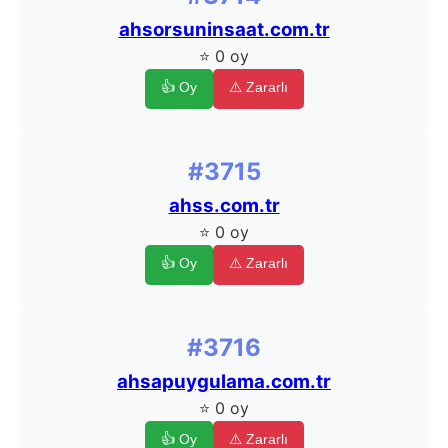
ahsorsuninsaat.com.tr
⭐ 0 oy
👍 Oy
⚠️ Zararlı
#3715
ahss.com.tr
⭐ 0 oy
👍 Oy
⚠️ Zararlı
#3716
ahsapuygulama.com.tr
⭐ 0 oy
👍 Oy
⚠️ Zararlı