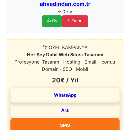
ahvadindan.com.tr
⭐ 0 oy
👍 Oy
⚠️ Zararlı
🚀 ÖZEL KAMPANYA
Her Şey Dahil Web Sitesi Tasarımı
Profesyonel Tasarım · Hosting · Email · .com.tr
Domain · SEO · Mobil
20€ / Yıl
WhatsApp
Ara
SMS