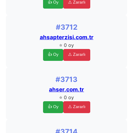
👍 Oy
⚠️ Zararlı
#3712
ahsapterzisi.com.tr
⭐ 0 oy
👍 Oy
⚠️ Zararlı
#3713
ahser.com.tr
⭐ 0 oy
👍 Oy
⚠️ Zararlı
#3714