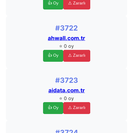
👍 Oy
⚠️ Zararlı
#3722
ahwall.com.tr
⭐ 0 oy
👍 Oy
⚠️ Zararlı
#3723
aidata.com.tr
⭐ 0 oy
👍 Oy
⚠️ Zararlı
#3724