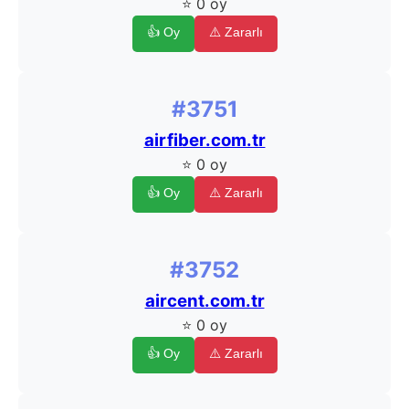
⭐ 0 oy
👍 Oy
⚠️ Zararlı
#3751
airfiber.com.tr
⭐ 0 oy
👍 Oy
⚠️ Zararlı
#3752
aircent.com.tr
⭐ 0 oy
👍 Oy
⚠️ Zararlı