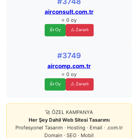
#3748
airconsult.com.tr
⭐ 0 oy
👍 Oy
⚠️ Zararlı
#3749
aircomp.com.tr
⭐ 0 oy
👍 Oy
⚠️ Zararlı
🚀 ÖZEL KAMPANYA
Her Şey Dahil Web Sitesi Tasarımı
Profesyonel Tasarım · Hosting · Email · .com.tr
Domain · SEO · Mobil