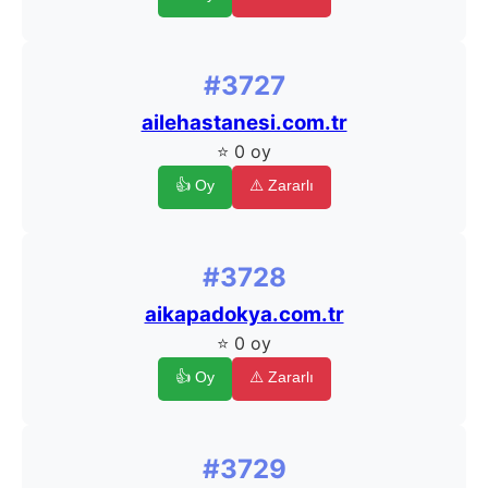
#3727
ailehastanesi.com.tr
⭐ 0 oy
👍 Oy
⚠️ Zararlı
#3728
aikapadokya.com.tr
⭐ 0 oy
👍 Oy
⚠️ Zararlı
#3729