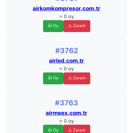
airkomkompresor.com.tr
⭐ 0 oy
👍 Oy
⚠️ Zararlı
#3762
airled.com.tr
⭐ 0 oy
👍 Oy
⚠️ Zararlı
#3763
airmeex.com.tr
⭐ 0 oy
👍 Oy
⚠️ Zararlı