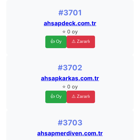
#3701
ahsapdeck.com.tr
⭐ 0 oy
👍 Oy
⚠️ Zararlı
#3702
ahsapkarkas.com.tr
⭐ 0 oy
👍 Oy
⚠️ Zararlı
#3703
ahsapmerdiven.com.tr