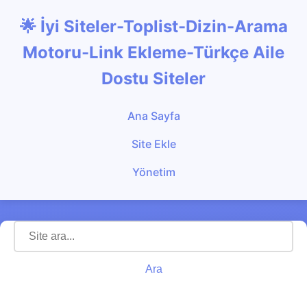
🌟 İyi Siteler-Toplist-Dizin-Arama
Motoru-Link Ekleme-Türkçe Aile
Dostu Siteler
Ana Sayfa
Site Ekle
Yönetim
Ara