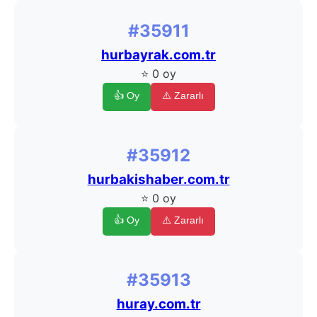
#35911
hurbayrak.com.tr
⭐ 0 oy
👍 Oy
⚠️ Zararlı
#35912
hurbakishaber.com.tr
⭐ 0 oy
👍 Oy
⚠️ Zararlı
#35913
huray.com.tr