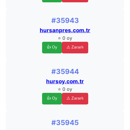
#35943
hursanpres.com.tr
⭐ 0 oy
👍 Oy
⚠️ Zararlı
#35944
hursoy.com.tr
⭐ 0 oy
👍 Oy
⚠️ Zararlı
#35945