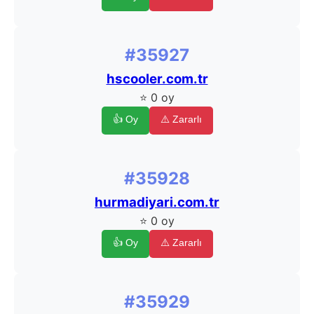
#35927
hscooler.com.tr
⭐ 0 oy
👍 Oy
⚠️ Zararlı
#35928
hurmadiyari.com.tr
⭐ 0 oy
👍 Oy
⚠️ Zararlı
#35929