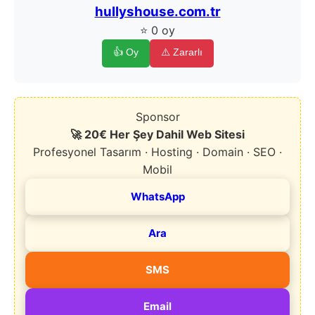
hullyshouse.com.tr
⭐ 0 oy
👍 Oy
⚠️ Zararlı
Sponsor
🚀 20€ Her Şey Dahil Web Sitesi
Profesyonel Tasarım · Hosting · Domain · SEO ·
Mobil
WhatsApp
Ara
SMS
Email