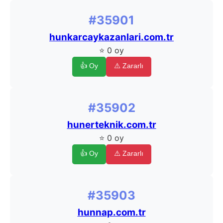
#35901
hunkarcaykazanlari.com.tr
⭐ 0 oy
👍 Oy
⚠️ Zararlı
#35902
hunerteknik.com.tr
⭐ 0 oy
👍 Oy
⚠️ Zararlı
#35903
hunnap.com.tr