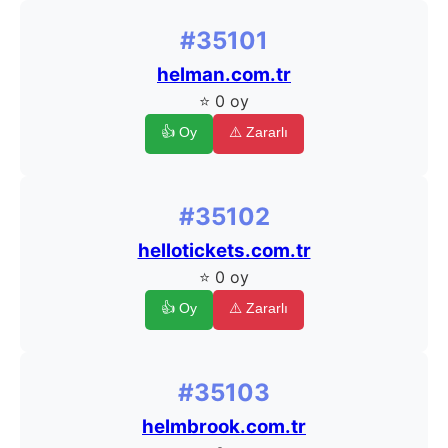
#35101
helman.com.tr
⭐ 0 oy
👍 Oy
⚠️ Zararlı
#35102
hellotickets.com.tr
⭐ 0 oy
👍 Oy
⚠️ Zararlı
#35103
helmbrook.com.tr