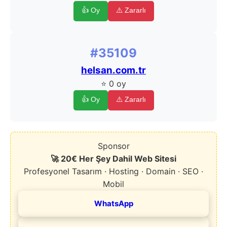
👍 Oy
⚠️ Zararlı
#35109
helsan.com.tr
⭐ 0 oy
👍 Oy
⚠️ Zararlı
Sponsor
🚀 20€ Her Şey Dahil Web Sitesi
Profesyonel Tasarım · Hosting · Domain · SEO ·
Mobil
WhatsApp