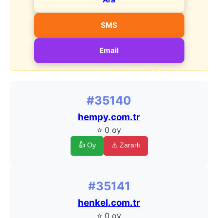
SMS
Email
#35140
hempy.com.tr
⭐ 0 oy
👍 Oy
⚠️ Zararlı
#35141
henkel.com.tr
⭐ 0 oy