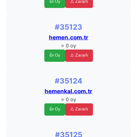
👍 Oy
⚠️ Zararlı
#35123
hemen.com.tr
⭐ 0 oy
👍 Oy
⚠️ Zararlı
#35124
hemenkal.com.tr
⭐ 0 oy
👍 Oy
⚠️ Zararlı
#35125