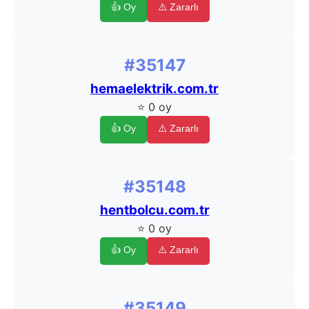
👍 Oy
⚠️ Zararlı
#35147
hemaelektrik.com.tr
⭐ 0 oy
👍 Oy
⚠️ Zararlı
#35148
hentbolcu.com.tr
⭐ 0 oy
👍 Oy
⚠️ Zararlı
#35149