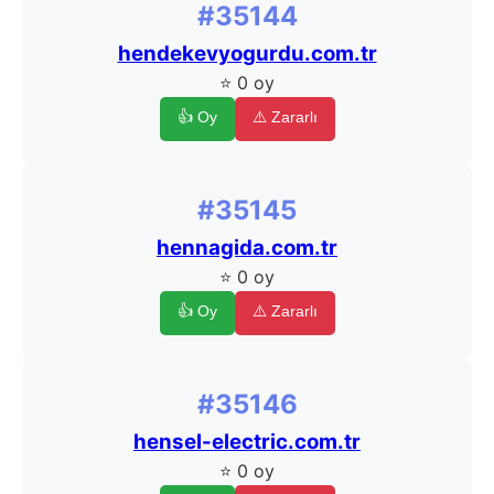
#35144
hendekevyogurdu.com.tr
⭐ 0 oy
👍 Oy
⚠️ Zararlı
#35145
hennagida.com.tr
⭐ 0 oy
👍 Oy
⚠️ Zararlı
#35146
hensel-electric.com.tr
⭐ 0 oy