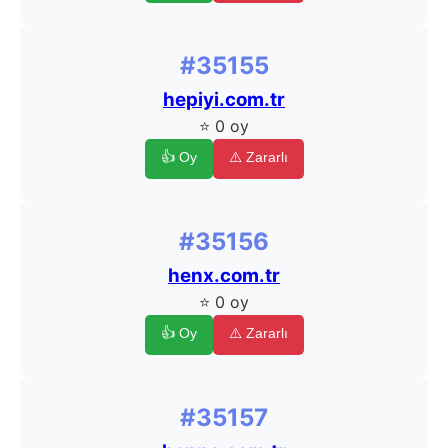
#35155
hepiyi.com.tr
⭐ 0 oy
👍 Oy
⚠️ Zararlı
#35156
henx.com.tr
⭐ 0 oy
👍 Oy
⚠️ Zararlı
#35157