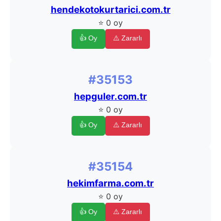
hendekotokurtarici.com.tr
⭐ 0 oy
👍 Oy
⚠️ Zararlı
#35153
hepguler.com.tr
⭐ 0 oy
👍 Oy
⚠️ Zararlı
#35154
hekimfarma.com.tr
⭐ 0 oy
👍 Oy
⚠️ Zararlı