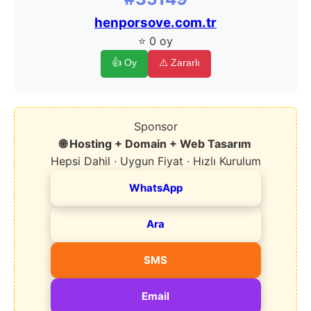
henporsove.com.tr
⭐ 0 oy
👍 Oy
⚠️ Zararlı
Sponsor
🌐 Hosting + Domain + Web Tasarım
Hepsi Dahil · Uygun Fiyat · Hızlı Kurulum
WhatsApp
Ara
SMS
Email