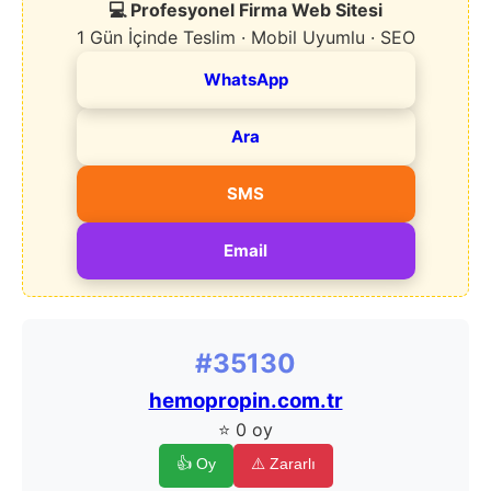
💻 Profesyonel Firma Web Sitesi
1 Gün İçinde Teslim · Mobil Uyumlu · SEO
WhatsApp
Ara
SMS
Email
#35130
hemopropin.com.tr
⭐ 0 oy
👍 Oy
⚠️ Zararlı