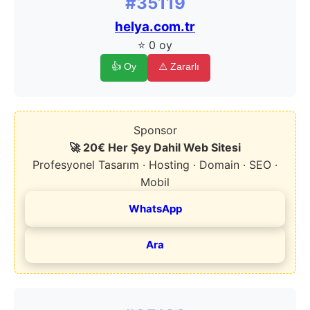
#35119
helya.com.tr
⭐ 0 oy
👍 Oy
⚠️ Zararlı
Sponsor
🚀 20€ Her Şey Dahil Web Sitesi
Profesyonel Tasarım · Hosting · Domain · SEO ·
Mobil
WhatsApp
Ara