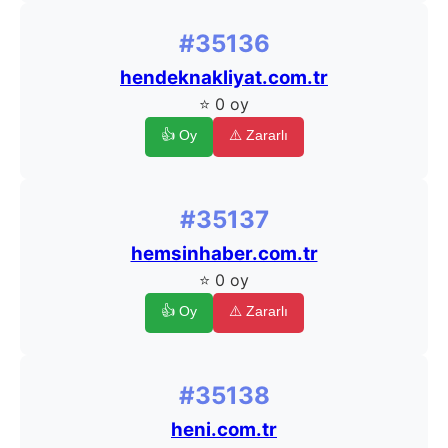
#35136
hendeknakliyat.com.tr
⭐ 0 oy
👍 Oy
⚠️ Zararlı
#35137
hemsinhaber.com.tr
⭐ 0 oy
👍 Oy
⚠️ Zararlı
#35138
heni.com.tr