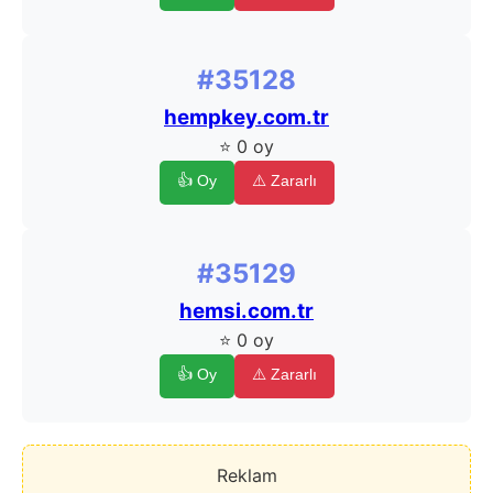
#35128
hempkey.com.tr
⭐ 0 oy
👍 Oy
⚠️ Zararlı
#35129
hemsi.com.tr
⭐ 0 oy
👍 Oy
⚠️ Zararlı
Reklam