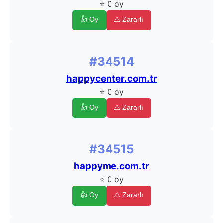
⭐ 0 oy
👍 Oy
⚠️ Zararlı
#34514
happycenter.com.tr
⭐ 0 oy
👍 Oy
⚠️ Zararlı
#34515
happyme.com.tr
⭐ 0 oy
👍 Oy
⚠️ Zararlı