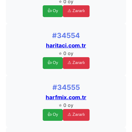
⭐ 0 oy
👍 Oy
⚠️ Zararlı
#34554
haritaci.com.tr
⭐ 0 oy
👍 Oy
⚠️ Zararlı
#34555
harfmix.com.tr
⭐ 0 oy
👍 Oy
⚠️ Zararlı