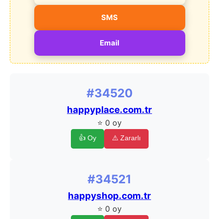
SMS
Email
#34520
happyplace.com.tr
⭐ 0 oy
👍 Oy
⚠️ Zararlı
#34521
happyshop.com.tr
⭐ 0 oy