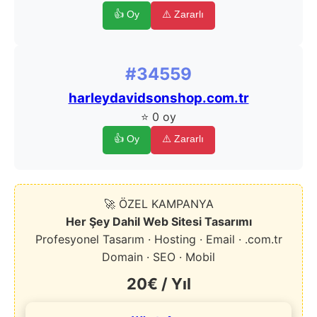
👍 Oy
⚠️ Zararlı
#34559
harleydavidsonshop.com.tr
⭐ 0 oy
👍 Oy
⚠️ Zararlı
🚀 ÖZEL KAMPANYA
Her Şey Dahil Web Sitesi Tasarımı
Profesyonel Tasarım · Hosting · Email · .com.tr
Domain · SEO · Mobil
20€ / Yıl