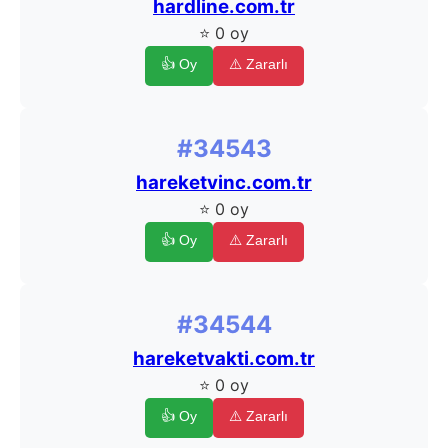
hardline.com.tr
⭐ 0 oy
👍 Oy
⚠️ Zararlı
#34543
hareketvinc.com.tr
⭐ 0 oy
👍 Oy
⚠️ Zararlı
#34544
hareketvakti.com.tr
⭐ 0 oy
👍 Oy
⚠️ Zararlı