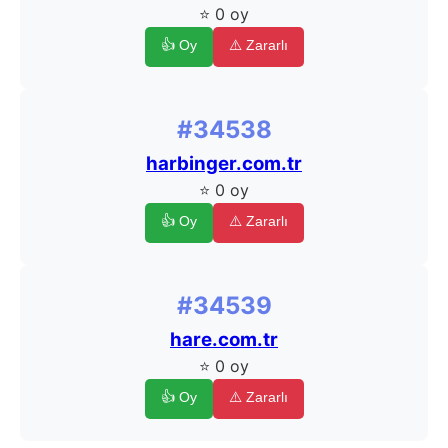
⭐ 0 oy
👍 Oy
⚠️ Zararlı
#34538
harbinger.com.tr
⭐ 0 oy
👍 Oy
⚠️ Zararlı
#34539
hare.com.tr
⭐ 0 oy
👍 Oy
⚠️ Zararlı