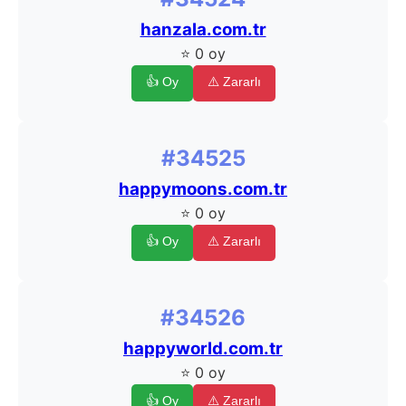
hanzala.com.tr
⭐ 0 oy
👍 Oy
⚠️ Zararlı
#34525
happymoons.com.tr
⭐ 0 oy
👍 Oy
⚠️ Zararlı
#34526
happyworld.com.tr
⭐ 0 oy
👍 Oy
⚠️ Zararlı