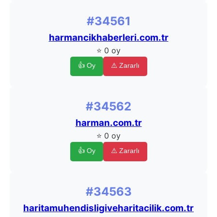
#34561
harmancikhaberleri.com.tr
⭐ 0 oy
👍 Oy
⚠️ Zararlı
#34562
harman.com.tr
⭐ 0 oy
👍 Oy
⚠️ Zararlı
#34563
haritamuhendisligiveharitacilik.com.tr