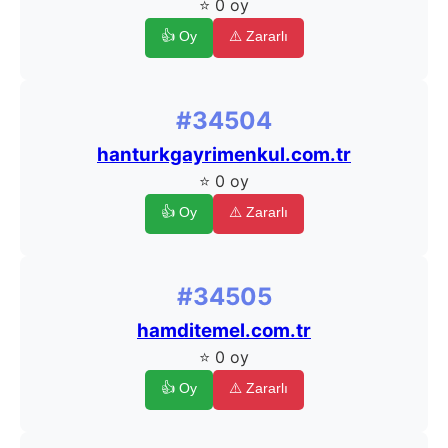
⭐ 0 oy
👍 Oy
⚠️ Zararlı
#34504
hanturkgayrimenkul.com.tr
⭐ 0 oy
👍 Oy
⚠️ Zararlı
#34505
hamditemel.com.tr
⭐ 0 oy
👍 Oy
⚠️ Zararlı