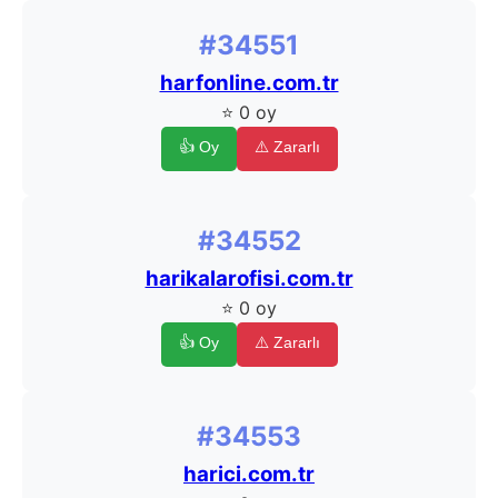
#34551
harfonline.com.tr
⭐ 0 oy
👍 Oy
⚠️ Zararlı
#34552
harikalarofisi.com.tr
⭐ 0 oy
👍 Oy
⚠️ Zararlı
#34553
harici.com.tr