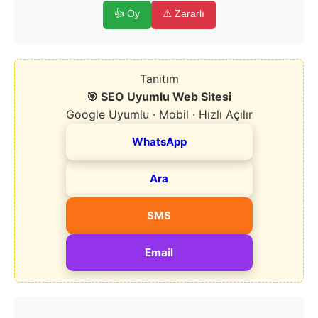
👍 Oy
⚠️ Zararlı
Tanıtım
🎯 SEO Uyumlu Web Sitesi
Google Uyumlu · Mobil · Hızlı Açılır
WhatsApp
Ara
SMS
Email