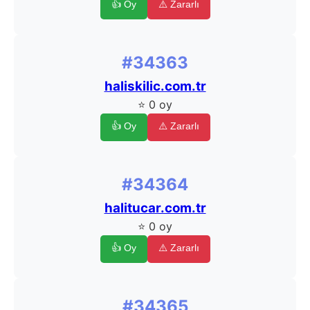
👍 Oy
⚠️ Zararlı
#34363
haliskilic.com.tr
⭐ 0 oy
👍 Oy
⚠️ Zararlı
#34364
halitucar.com.tr
⭐ 0 oy
👍 Oy
⚠️ Zararlı
#34365