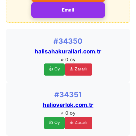
Email
#34350
halisahakurallari.com.tr
⭐ 0 oy
👍 Oy
⚠️ Zararlı
#34351
halioverlok.com.tr
⭐ 0 oy
👍 Oy
⚠️ Zararlı