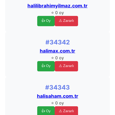
halilibrahimyilmaz.com.tr
⭐ 0 oy
👍 Oy
⚠️ Zararlı
#34342
halimax.com.tr
⭐ 0 oy
👍 Oy
⚠️ Zararlı
#34343
halisaham.com.tr
⭐ 0 oy
👍 Oy
⚠️ Zararlı