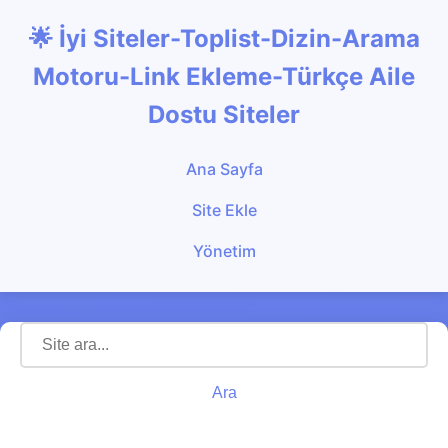
🌟 İyi Siteler-Toplist-Dizin-Arama
Motoru-Link Ekleme-Türkçe Aile
Dostu Siteler
Ana Sayfa
Site Ekle
Yönetim
Ara