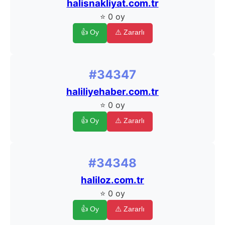
halisnakliyat.com.tr
⭐ 0 oy
👍 Oy
⚠️ Zararlı
#34347
haliliyehaber.com.tr
⭐ 0 oy
👍 Oy
⚠️ Zararlı
#34348
haliloz.com.tr
⭐ 0 oy
👍 Oy
⚠️ Zararlı