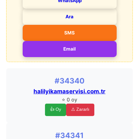
WhatsApp
Ara
SMS
Email
#34340
halilyikamaservisi.com.tr
⭐ 0 oy
👍 Oy
⚠️ Zararlı
#34341