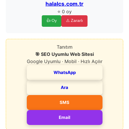
halalcs.com.tr
⭐ 0 oy
👍 Oy
⚠️ Zararlı
Tanıtım
🎯 SEO Uyumlu Web Sitesi
Google Uyumlu · Mobil · Hızlı Açılır
WhatsApp
Ara
SMS
Email