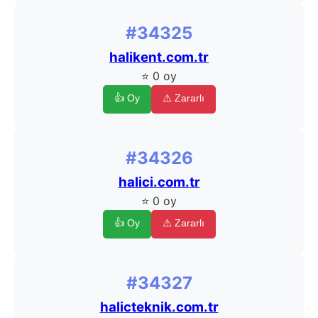
#34325
halikent.com.tr
⭐ 0 oy
👍 Oy
⚠️ Zararlı
#34326
halici.com.tr
⭐ 0 oy
👍 Oy
⚠️ Zararlı
#34327
halicteknik.com.tr