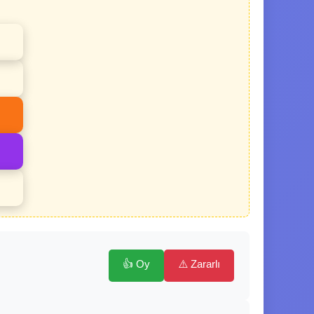
👍 Oy
⚠️ Zararlı