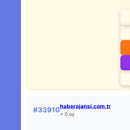
haberajansi.com.tr
#33910
⭐ 0 oy