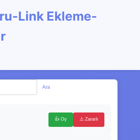
oru-Link Ekleme-
r
Ara
👍 Oy
⚠️ Zararlı