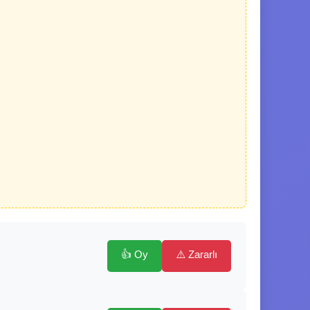
👍 Oy
⚠️ Zararlı