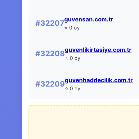
guvensan.com.tr
#32207
⭐ 0 oy
guvenlikirtasiye.com.tr
#32208
⭐ 0 oy
guvenhaddecilik.com.tr
#32209
⭐ 0 oy