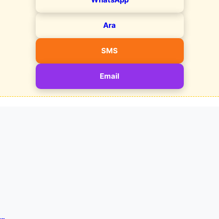
Ara
SMS
Email