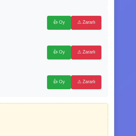
👍 Oy
⚠️ Zararlı
👍 Oy
⚠️ Zararlı
👍 Oy
⚠️ Zararlı