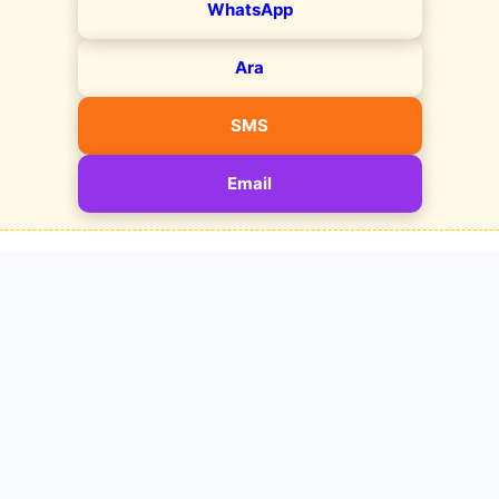
WhatsApp
Ara
SMS
Email