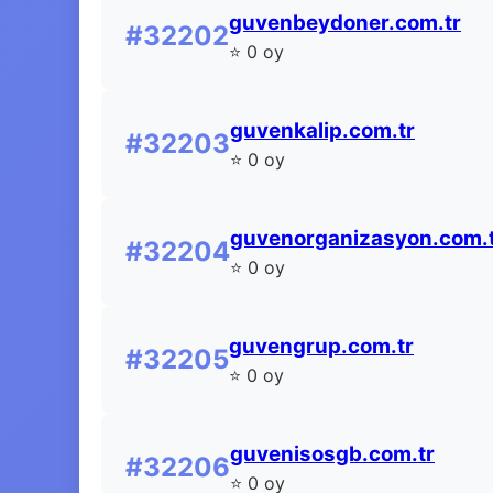
guvenbeydoner.com.tr
#32202
⭐ 0 oy
guvenkalip.com.tr
#32203
⭐ 0 oy
guvenorganizasyon.com.
#32204
⭐ 0 oy
guvengrup.com.tr
#32205
⭐ 0 oy
guvenisosgb.com.tr
#32206
⭐ 0 oy