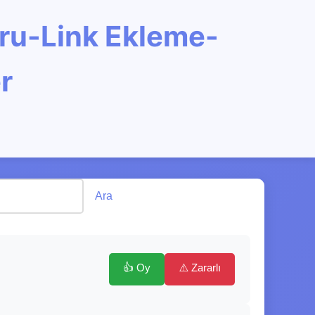
oru-Link Ekleme-
r
Ara
👍 Oy
⚠️ Zararlı