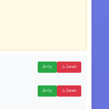
👍 Oy
⚠️ Zararlı
👍 Oy
⚠️ Zararlı