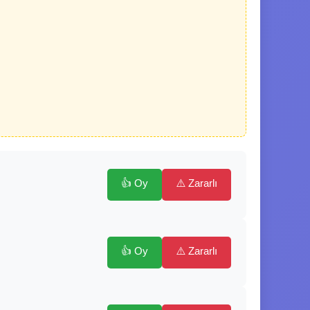
👍 Oy
⚠️ Zararlı
👍 Oy
⚠️ Zararlı