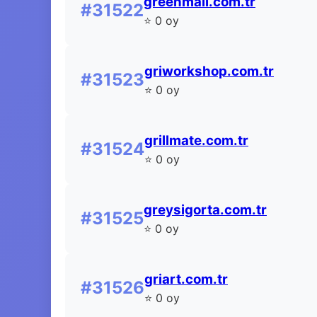
greenmall.com.tr
#31522
⭐ 0 oy
griworkshop.com.tr
#31523
⭐ 0 oy
grillmate.com.tr
#31524
⭐ 0 oy
greysigorta.com.tr
#31525
⭐ 0 oy
griart.com.tr
#31526
⭐ 0 oy