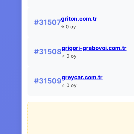
griton.com.tr
#31507
⭐ 0 oy
grigori-grabovoi.com.tr
#31508
⭐ 0 oy
greycar.com.tr
#31509
⭐ 0 oy