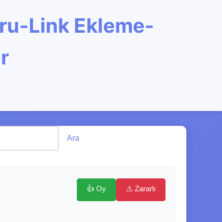
oru-Link Ekleme-
r
Ara
👍 Oy
⚠️ Zararlı