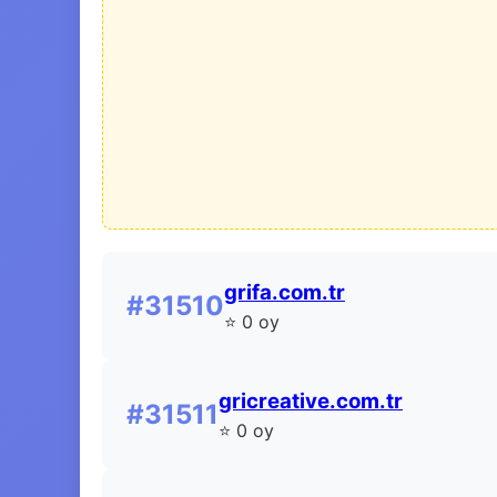
grifa.com.tr
#31510
⭐ 0 oy
gricreative.com.tr
#31511
⭐ 0 oy