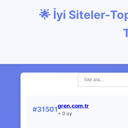
🌟 İyi Siteler-
gren.com.tr
#31501
⭐ 0 oy