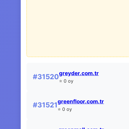
greyder.com.tr
#31520
⭐ 0 oy
greenfloor.com.tr
#31521
⭐ 0 oy