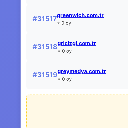
greenwich.com.tr
#31517
⭐ 0 oy
gricizgi.com.tr
#31518
⭐ 0 oy
greymedya.com.tr
#31519
⭐ 0 oy