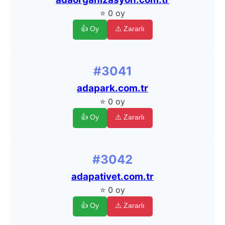
⭐ 0 oy
👍 Oy
⚠️ Zararlı
#3041
adapark.com.tr
⭐ 0 oy
👍 Oy
⚠️ Zararlı
#3042
adapativet.com.tr
⭐ 0 oy
👍 Oy
⚠️ Zararlı