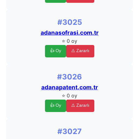
#3025
adanasofrasi.com.tr
⭐ 0 oy
👍 Oy
⚠️ Zararlı
#3026
adanapatent.com.tr
⭐ 0 oy
👍 Oy
⚠️ Zararlı
#3027