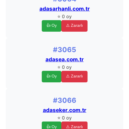
adasarhanli.com.tr
⭐ 0 oy
👍 Oy
⚠️ Zararlı
#3065
adasea.com.tr
⭐ 0 oy
👍 Oy
⚠️ Zararlı
#3066
adaseker.com.tr
⭐ 0 oy
👍 Oy
⚠️ Zararlı