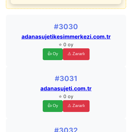
#3030
adanasujetikesimmerkezi.com.tr
⭐ 0 oy
👍 Oy
⚠️ Zararlı
#3031
adanasujeti.com.tr
⭐ 0 oy
👍 Oy
⚠️ Zararlı
#3032