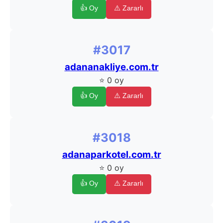
👍 Oy
⚠️ Zararlı
#3017
adananakliye.com.tr
⭐ 0 oy
👍 Oy
⚠️ Zararlı
#3018
adanaparkotel.com.tr
⭐ 0 oy
👍 Oy
⚠️ Zararlı