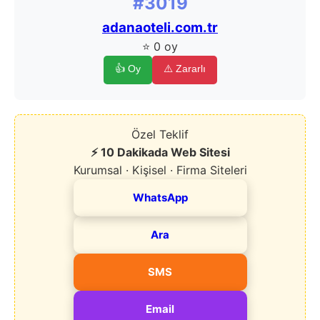
#3019
adanaoteli.com.tr
⭐ 0 oy
👍 Oy
⚠️ Zararlı
Özel Teklif
⚡ 10 Dakikada Web Sitesi
Kurumsal · Kişisel · Firma Siteleri
WhatsApp
Ara
SMS
Email