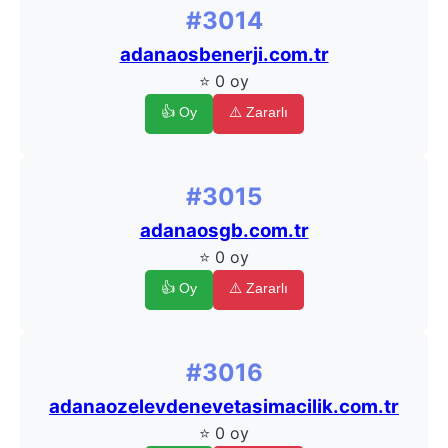
#3014
adanaosbenerji.com.tr
⭐ 0 oy
👍 Oy
⚠️ Zararlı
#3015
adanaosgb.com.tr
⭐ 0 oy
👍 Oy
⚠️ Zararlı
#3016
adanaozelevdenevetasimacilik.com.tr
⭐ 0 oy