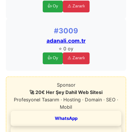
👍 Oy
⚠️ Zararlı
#3009
adanali.com.tr
⭐ 0 oy
👍 Oy
⚠️ Zararlı
Sponsor
🚀 20€ Her Şey Dahil Web Sitesi
Profesyonel Tasarım · Hosting · Domain · SEO ·
Mobil
WhatsApp