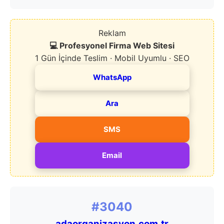
Reklam
💻 Profesyonel Firma Web Sitesi
1 Gün İçinde Teslim · Mobil Uyumlu · SEO
WhatsApp
Ara
SMS
Email
#3040
adaorganizasyon.com.tr