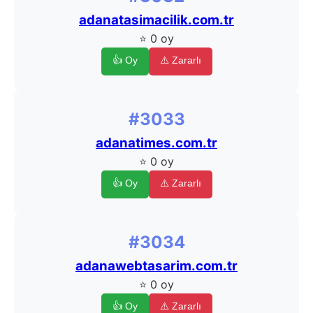
adanatasimacilik.com.tr
⭐ 0 oy
👍 Oy
⚠️ Zararlı
#3033
adanatimes.com.tr
⭐ 0 oy
👍 Oy
⚠️ Zararlı
#3034
adanawebtasarim.com.tr
⭐ 0 oy
👍 Oy
⚠️ Zararlı