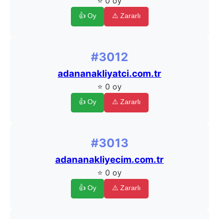
⭐ 0 oy
👍 Oy
⚠️ Zararlı
#3012
adananakliyatci.com.tr
⭐ 0 oy
👍 Oy
⚠️ Zararlı
#3013
adananakliyecim.com.tr
⭐ 0 oy
👍 Oy
⚠️ Zararlı