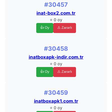
#30457
inat-box2.com.tr
⭐ 0 oy
👍 Oy
⚠️ Zararlı
#30458
inatboxapk-indir.com.tr
⭐ 0 oy
👍 Oy
⚠️ Zararlı
#30459
inatboxapk1.com.tr
⭐ 0 oy