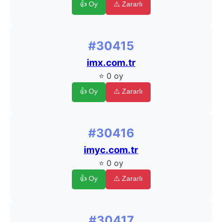
👍 Oy
⚠️ Zararlı
#30415
imx.com.tr
⭐ 0 oy
👍 Oy
⚠️ Zararlı
#30416
imyc.com.tr
⭐ 0 oy
👍 Oy
⚠️ Zararlı
#30417