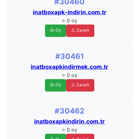
#30460
inatboxapk-indirin.com.tr
⭐ 0 oy
👍 Oy
⚠️ Zararlı
#30461
inatboxapkindirmek.com.tr
⭐ 0 oy
👍 Oy
⚠️ Zararlı
#30462
inatboxapkindirin.com.tr
⭐ 0 oy