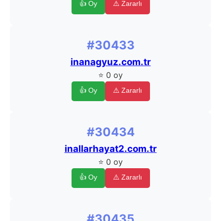
👍 Oy
⚠️ Zararlı
#30433
inanagyuz.com.tr
⭐ 0 oy
👍 Oy
⚠️ Zararlı
#30434
inallarhayat2.com.tr
⭐ 0 oy
👍 Oy
⚠️ Zararlı
#30435