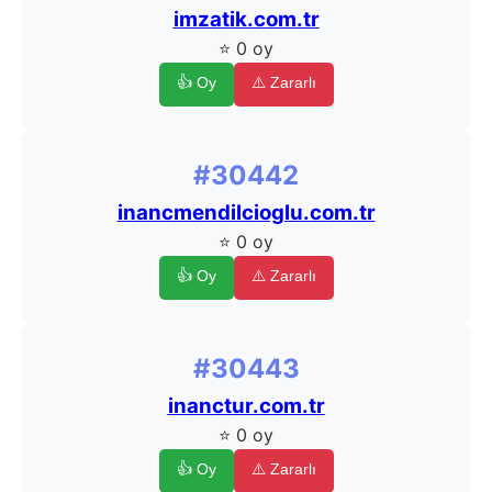
imzatik.com.tr
⭐ 0 oy
👍 Oy
⚠️ Zararlı
#30442
inancmendilcioglu.com.tr
⭐ 0 oy
👍 Oy
⚠️ Zararlı
#30443
inanctur.com.tr
⭐ 0 oy
👍 Oy
⚠️ Zararlı