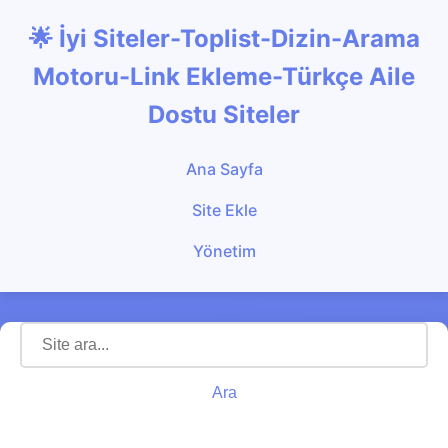
🌟 İyi Siteler-Toplist-Dizin-Arama
Motoru-Link Ekleme-Türkçe Aile
Dostu Siteler
Ana Sayfa
Site Ekle
Yönetim
Ara