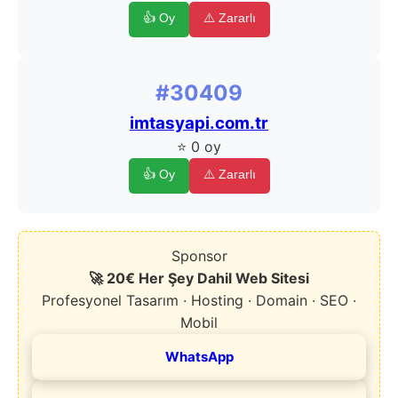
👍 Oy
⚠️ Zararlı
#30409
imtasyapi.com.tr
⭐ 0 oy
👍 Oy
⚠️ Zararlı
Sponsor
🚀 20€ Her Şey Dahil Web Sitesi
Profesyonel Tasarım · Hosting · Domain · SEO ·
Mobil
WhatsApp