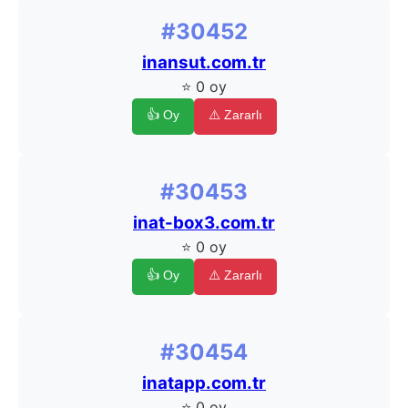
#30452
inansut.com.tr
⭐ 0 oy
👍 Oy
⚠️ Zararlı
#30453
inat-box3.com.tr
⭐ 0 oy
👍 Oy
⚠️ Zararlı
#30454
inatapp.com.tr
⭐ 0 oy