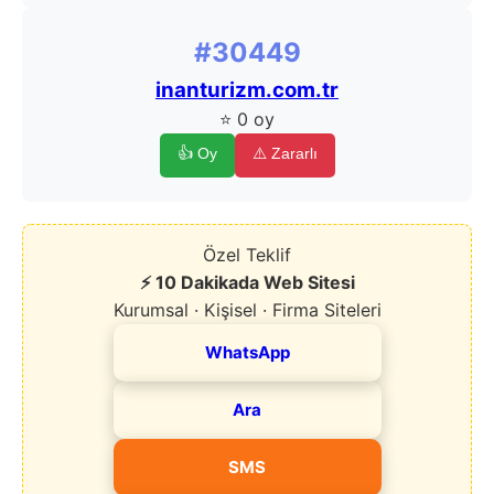
#30449
inanturizm.com.tr
⭐ 0 oy
👍 Oy
⚠️ Zararlı
Özel Teklif
⚡ 10 Dakikada Web Sitesi
Kurumsal · Kişisel · Firma Siteleri
WhatsApp
Ara
SMS