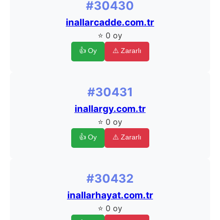
#30430
inallarcadde.com.tr
⭐ 0 oy
👍 Oy
⚠️ Zararlı
#30431
inallargy.com.tr
⭐ 0 oy
👍 Oy
⚠️ Zararlı
#30432
inallarhayat.com.tr
⭐ 0 oy