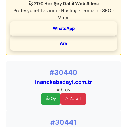
🚀 20€ Her Şey Dahil Web Sitesi
Profesyonel Tasarım · Hosting · Domain · SEO ·
Mobil
WhatsApp
Ara
#30440
inanckabadayi.com.tr
⭐ 0 oy
👍 Oy
⚠️ Zararlı
#30441