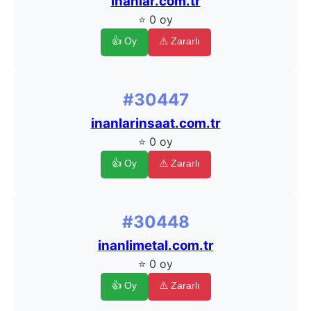
inanlar.com.tr
⭐ 0 oy
👍 Oy
⚠️ Zararlı
#30447
inanlarinsaat.com.tr
⭐ 0 oy
👍 Oy
⚠️ Zararlı
#30448
inanlimetal.com.tr
⭐ 0 oy
👍 Oy
⚠️ Zararlı