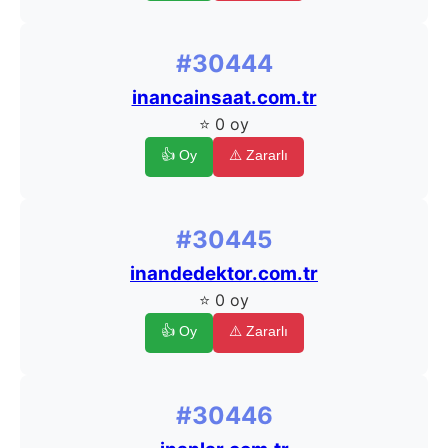
#30444
inancainsaat.com.tr
⭐ 0 oy
👍 Oy
⚠️ Zararlı
#30445
inandedektor.com.tr
⭐ 0 oy
👍 Oy
⚠️ Zararlı
#30446