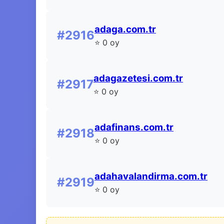
adaga.com.tr
#2916
⭐ 0 oy
adagazetesi.com.tr
#2917
⭐ 0 oy
adafinans.com.tr
#2918
⭐ 0 oy
adahavalandirma.com.tr
#2919
⭐ 0 oy