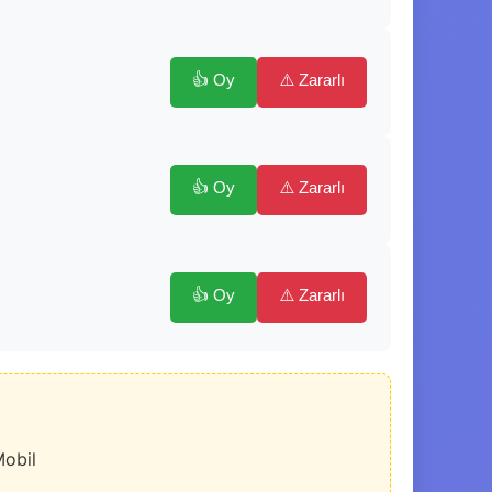
👍 Oy
⚠️ Zararlı
👍 Oy
⚠️ Zararlı
👍 Oy
⚠️ Zararlı
Mobil