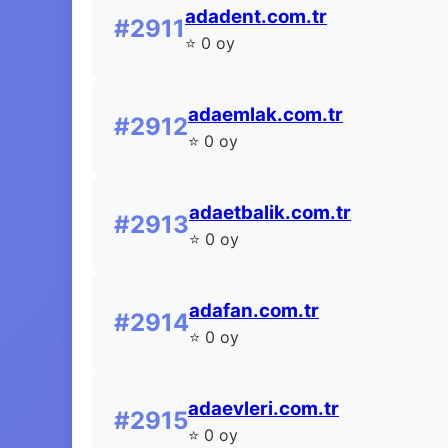
adadent.com.tr
#2911
⭐ 0 oy
adaemlak.com.tr
#2912
⭐ 0 oy
adaetbalik.com.tr
#2913
⭐ 0 oy
adafan.com.tr
#2914
⭐ 0 oy
adaevleri.com.tr
#2915
⭐ 0 oy