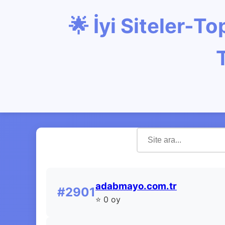
🌟 İyi Siteler-
adabmayo.com.tr
#2901
⭐ 0 oy