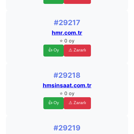
#29217
hmr.com.tr
⭐ 0 oy
👍 Oy
⚠️ Zararlı
#29218
hmsinsaat.com.tr
⭐ 0 oy
👍 Oy
⚠️ Zararlı
#29219