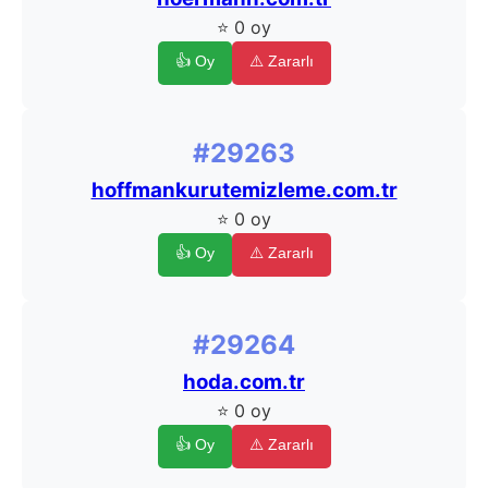
⭐ 0 oy
👍 Oy
⚠️ Zararlı
#29263
hoffmankurutemizleme.com.tr
⭐ 0 oy
👍 Oy
⚠️ Zararlı
#29264
hoda.com.tr
⭐ 0 oy
👍 Oy
⚠️ Zararlı