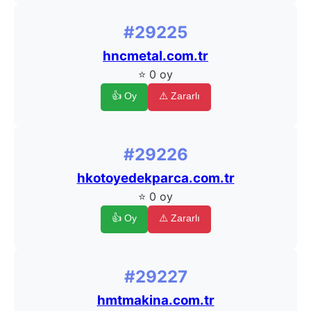
#29225
hncmetal.com.tr
⭐ 0 oy
👍 Oy
⚠️ Zararlı
#29226
hkotoyedekparca.com.tr
⭐ 0 oy
👍 Oy
⚠️ Zararlı
#29227
hmtmakina.com.tr