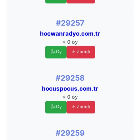
#29257
hocwanradyo.com.tr
⭐ 0 oy
👍 Oy
⚠️ Zararlı
#29258
hocuspocus.com.tr
⭐ 0 oy
👍 Oy
⚠️ Zararlı
#29259