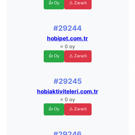
👍 Oy
⚠️ Zararlı
#29244
hobipet.com.tr
⭐ 0 oy
👍 Oy
⚠️ Zararlı
#29245
hobiaktiviteleri.com.tr
⭐ 0 oy
👍 Oy
⚠️ Zararlı
#29246