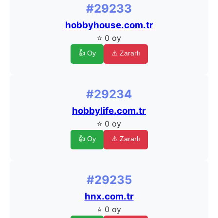
#29233
hobbyhouse.com.tr
⭐ 0 oy
👍 Oy
⚠️ Zararlı
#29234
hobbylife.com.tr
⭐ 0 oy
👍 Oy
⚠️ Zararlı
#29235
hnx.com.tr
⭐ 0 oy