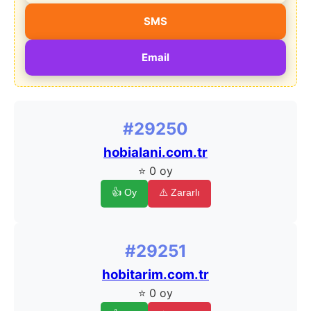
SMS
Email
#29250
hobialani.com.tr
⭐ 0 oy
👍 Oy
⚠️ Zararlı
#29251
hobitarim.com.tr
⭐ 0 oy