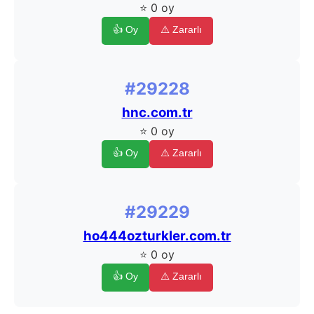
⭐ 0 oy
👍 Oy
⚠️ Zararlı
#29228
hnc.com.tr
⭐ 0 oy
👍 Oy
⚠️ Zararlı
#29229
ho444ozturkler.com.tr
⭐ 0 oy
👍 Oy
⚠️ Zararlı