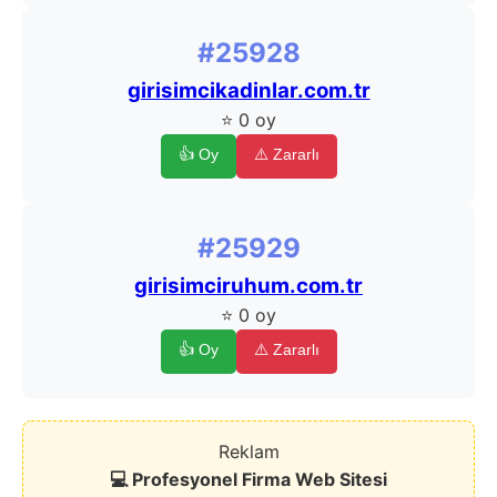
#25928
girisimcikadinlar.com.tr
⭐ 0 oy
👍 Oy
⚠️ Zararlı
#25929
girisimciruhum.com.tr
⭐ 0 oy
👍 Oy
⚠️ Zararlı
Reklam
💻 Profesyonel Firma Web Sitesi