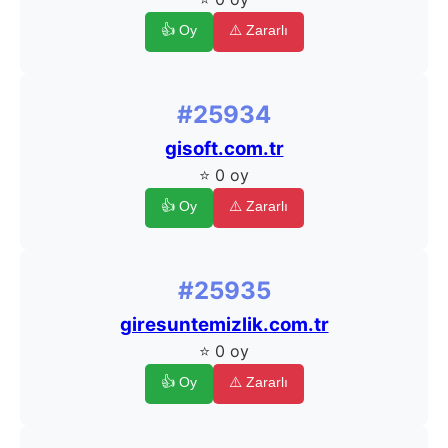
👍 Oy
⚠️ Zararlı
#25934
gisoft.com.tr
⭐ 0 oy
👍 Oy
⚠️ Zararlı
#25935
giresuntemizlik.com.tr
⭐ 0 oy
👍 Oy
⚠️ Zararlı