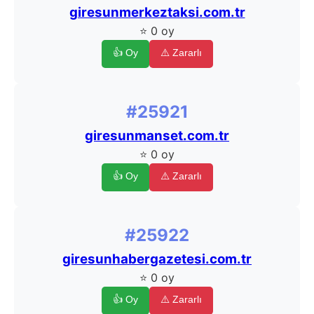
giresunmerkeztaksi.com.tr
⭐ 0 oy
👍 Oy
⚠️ Zararlı
#25921
giresunmanset.com.tr
⭐ 0 oy
👍 Oy
⚠️ Zararlı
#25922
giresunhabergazetesi.com.tr
⭐ 0 oy
👍 Oy
⚠️ Zararlı