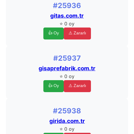
#25936
gitas.com.tr
⭐ 0 oy
👍 Oy
⚠️ Zararlı
#25937
gisaprefabrik.com.tr
⭐ 0 oy
👍 Oy
⚠️ Zararlı
#25938
girida.com.tr
⭐ 0 oy