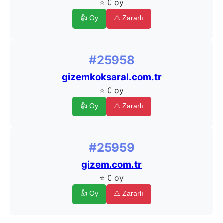
⭐ 0 oy
👍 Oy
⚠️ Zararlı
#25958
gizemkoksaral.com.tr
⭐ 0 oy
👍 Oy
⚠️ Zararlı
#25959
gizem.com.tr
⭐ 0 oy
👍 Oy
⚠️ Zararlı