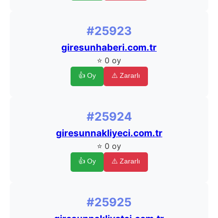
#25923
giresunhaberi.com.tr
⭐ 0 oy
👍 Oy
⚠️ Zararlı
#25924
giresunnakliyeci.com.tr
⭐ 0 oy
👍 Oy
⚠️ Zararlı
#25925