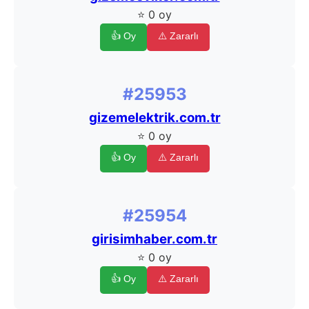
⭐ 0 oy
👍 Oy
⚠️ Zararlı
#25953
gizemelektrik.com.tr
⭐ 0 oy
👍 Oy
⚠️ Zararlı
#25954
girisimhaber.com.tr
⭐ 0 oy
👍 Oy
⚠️ Zararlı