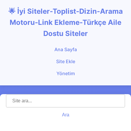
🌟 İyi Siteler-Toplist-Dizin-Arama
Motoru-Link Ekleme-Türkçe Aile
Dostu Siteler
Ana Sayfa
Site Ekle
Yönetim
Ara