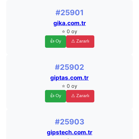
#25901
gika.com.tr
⭐ 0 oy
👍 Oy
⚠️ Zararlı
#25902
giptas.com.tr
⭐ 0 oy
👍 Oy
⚠️ Zararlı
#25903
gipstech.com.tr