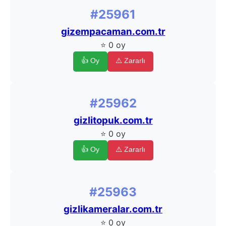
#25961
gizempacaman.com.tr
⭐ 0 oy
👍 Oy
⚠️ Zararlı
#25962
gizlitopuk.com.tr
⭐ 0 oy
👍 Oy
⚠️ Zararlı
#25963
gizlikameralar.com.tr
⭐ 0 oy