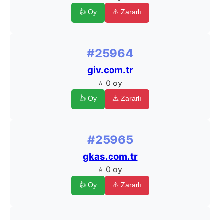
👍 Oy
⚠️ Zararlı
#25964
giv.com.tr
⭐ 0 oy
👍 Oy
⚠️ Zararlı
#25965
gkas.com.tr
⭐ 0 oy
👍 Oy
⚠️ Zararlı