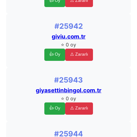
👍 Oy
⚠️ Zararlı
#25942
giviu.com.tr
⭐ 0 oy
👍 Oy
⚠️ Zararlı
#25943
giyasettinbingol.com.tr
⭐ 0 oy
👍 Oy
⚠️ Zararlı
#25944