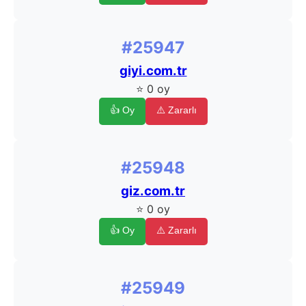
#25947
giyi.com.tr
⭐ 0 oy
👍 Oy
⚠️ Zararlı
#25948
giz.com.tr
⭐ 0 oy
👍 Oy
⚠️ Zararlı
#25949