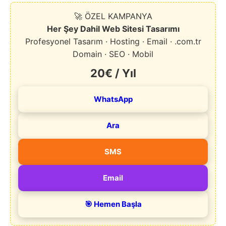
🚀 ÖZEL KAMPANYA
Her Şey Dahil Web Sitesi Tasarımı
Profesyonel Tasarım · Hosting · Email · .com.tr
Domain · SEO · Mobil
20€ / Yıl
WhatsApp
Ara
SMS
Email
🎯 Hemen Başla