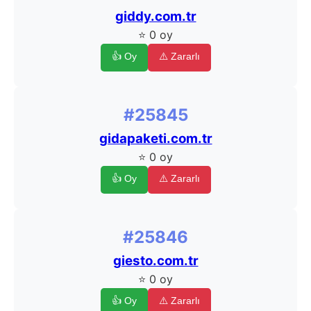
giddy.com.tr
⭐ 0 oy
👍 Oy
⚠️ Zararlı
#25845
gidapaketi.com.tr
⭐ 0 oy
👍 Oy
⚠️ Zararlı
#25846
giesto.com.tr
⭐ 0 oy
👍 Oy
⚠️ Zararlı