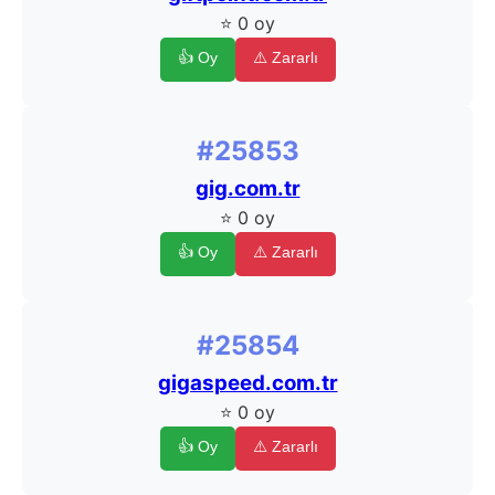
⭐ 0 oy
👍 Oy
⚠️ Zararlı
#25853
gig.com.tr
⭐ 0 oy
👍 Oy
⚠️ Zararlı
#25854
gigaspeed.com.tr
⭐ 0 oy
👍 Oy
⚠️ Zararlı