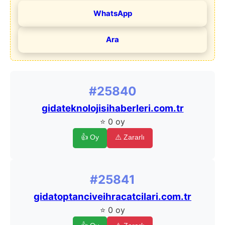
WhatsApp
Ara
#25840
gidateknolojisihaberleri.com.tr
⭐ 0 oy
👍 Oy
⚠️ Zararlı
#25841
gidatoptanciveihracatcilari.com.tr
⭐ 0 oy