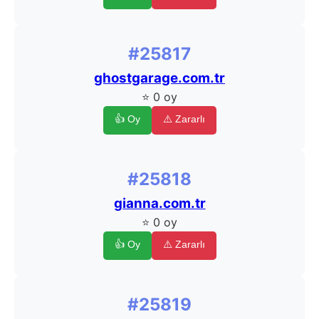
#25817
ghostgarage.com.tr
⭐ 0 oy
👍 Oy
⚠️ Zararlı
#25818
gianna.com.tr
⭐ 0 oy
👍 Oy
⚠️ Zararlı
#25819