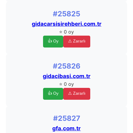
#25825
gidacarsisirehberi.com.tr
⭐ 0 oy
👍 Oy
⚠️ Zararlı
#25826
gidacibasi.com.tr
⭐ 0 oy
👍 Oy
⚠️ Zararlı
#25827
gfa.com.tr