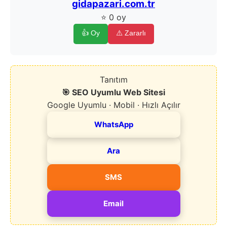
gidapazari.com.tr
⭐ 0 oy
👍 Oy
⚠️ Zararlı
Tanıtım
🎯 SEO Uyumlu Web Sitesi
Google Uyumlu · Mobil · Hızlı Açılır
WhatsApp
Ara
SMS
Email