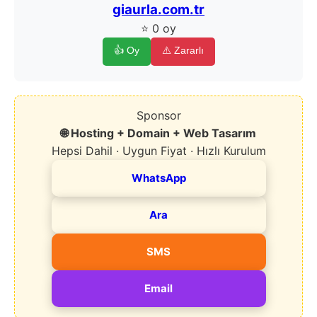
giaurla.com.tr
⭐ 0 oy
👍 Oy
⚠️ Zararlı
Sponsor
🌐 Hosting + Domain + Web Tasarım
Hepsi Dahil · Uygun Fiyat · Hızlı Kurulum
WhatsApp
Ara
SMS
Email