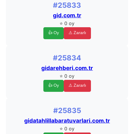
#25833
gid.com.tr
⭐ 0 oy
👍 Oy
⚠️ Zararlı
#25834
gidarehberi.com.tr
⭐ 0 oy
👍 Oy
⚠️ Zararlı
#25835
gidatahlillabaratuvarlari.com.tr
⭐ 0 oy