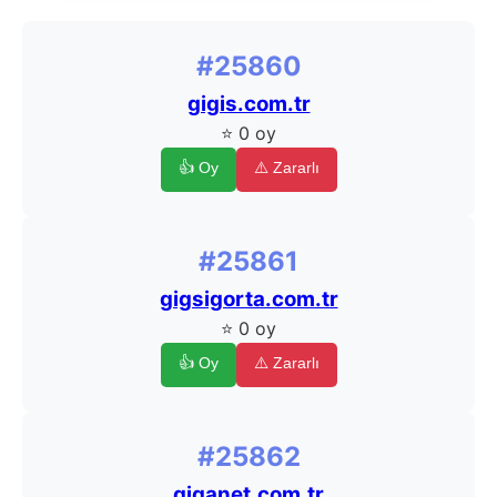
#25860
gigis.com.tr
⭐ 0 oy
👍 Oy
⚠️ Zararlı
#25861
gigsigorta.com.tr
⭐ 0 oy
👍 Oy
⚠️ Zararlı
#25862
giganet.com.tr