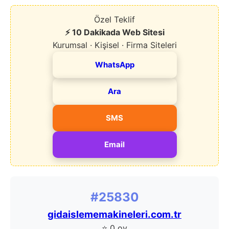
Özel Teklif
⚡ 10 Dakikada Web Sitesi
Kurumsal · Kişisel · Firma Siteleri
WhatsApp
Ara
SMS
Email
#25830
gidaislememakineleri.com.tr
⭐ 0 oy