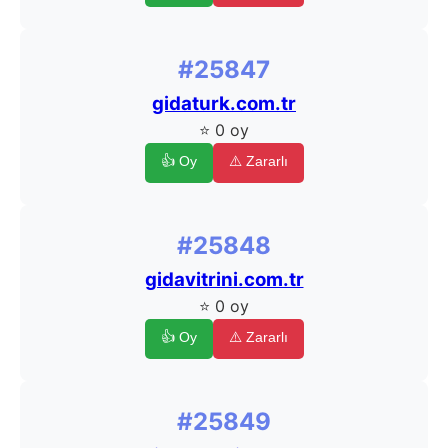
#25847
gidaturk.com.tr
⭐ 0 oy
👍 Oy
⚠️ Zararlı
#25848
gidavitrini.com.tr
⭐ 0 oy
👍 Oy
⚠️ Zararlı
#25849