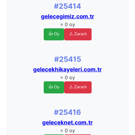
#25414
gelecegimiz.com.tr
⭐ 0 oy
👍 Oy
⚠️ Zararlı
#25415
gelecekhikayeleri.com.tr
⭐ 0 oy
👍 Oy
⚠️ Zararlı
#25416
geleceknet.com.tr
⭐ 0 oy