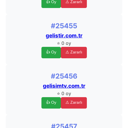
👍 Oy
⚠️ Zararlı
#25455
gelistir.com.tr
⭐ 0 oy
👍 Oy
⚠️ Zararlı
#25456
gelisimtv.com.tr
⭐ 0 oy
👍 Oy
⚠️ Zararlı
#25457