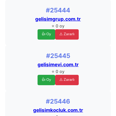
#25444
gelisimgrup.com.tr
⭐ 0 oy
👍 Oy
⚠️ Zararlı
#25445
gelisimevi.com.tr
⭐ 0 oy
👍 Oy
⚠️ Zararlı
#25446
gelisimkocluk.com.tr