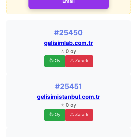
Email
#25450
gelisimlab.com.tr
⭐ 0 oy
👍 Oy
⚠️ Zararlı
#25451
gelisimistanbul.com.tr
⭐ 0 oy
👍 Oy
⚠️ Zararlı