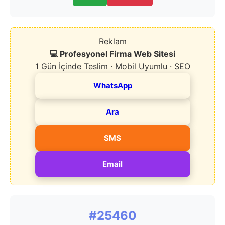
Reklam
💻 Profesyonel Firma Web Sitesi
1 Gün İçinde Teslim · Mobil Uyumlu · SEO
WhatsApp
Ara
SMS
Email
#25460