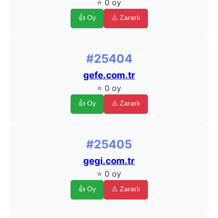
⭐ 0 oy
👍 Oy
⚠️ Zararlı
#25404
gefe.com.tr
⭐ 0 oy
👍 Oy
⚠️ Zararlı
#25405
gegi.com.tr
⭐ 0 oy
👍 Oy
⚠️ Zararlı