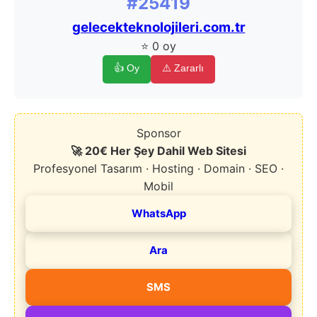
#25419
gelecekteknolojileri.com.tr
⭐ 0 oy
👍 Oy
⚠️ Zararlı
Sponsor
🚀 20€ Her Şey Dahil Web Sitesi
Profesyonel Tasarım · Hosting · Domain · SEO ·
Mobil
WhatsApp
Ara
SMS