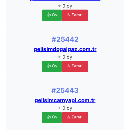
⭐ 0 oy
👍 Oy
⚠️ Zararlı
#25442
gelisimdogalgaz.com.tr
⭐ 0 oy
👍 Oy
⚠️ Zararlı
#25443
gelisimcamyapi.com.tr
⭐ 0 oy
👍 Oy
⚠️ Zararlı