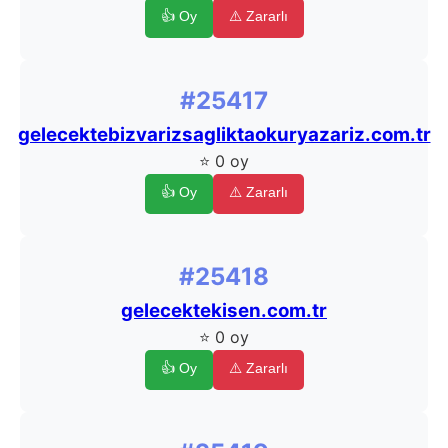
👍 Oy
⚠️ Zararlı
#25417
gelecektebizvarizsagliktaokuryazariz.com.tr
⭐ 0 oy
👍 Oy
⚠️ Zararlı
#25418
gelecektekisen.com.tr
⭐ 0 oy
👍 Oy
⚠️ Zararlı