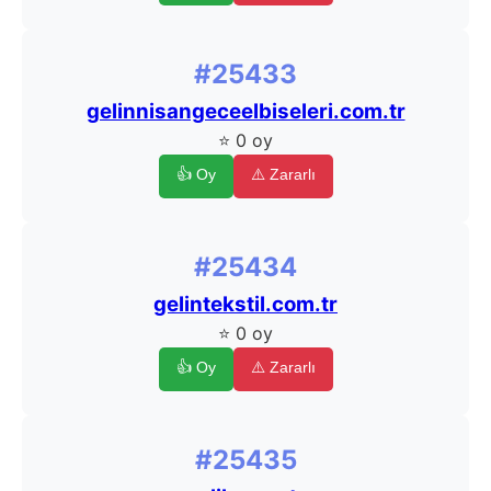
#25433
gelinnisangeceelbiseleri.com.tr
⭐ 0 oy
👍 Oy
⚠️ Zararlı
#25434
gelintekstil.com.tr
⭐ 0 oy
👍 Oy
⚠️ Zararlı
#25435