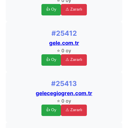
⭐ 0 oy
👍 Oy
⚠️ Zararlı
#25412
gele.com.tr
⭐ 0 oy
👍 Oy
⚠️ Zararlı
#25413
gelecegiogren.com.tr
⭐ 0 oy
👍 Oy
⚠️ Zararlı