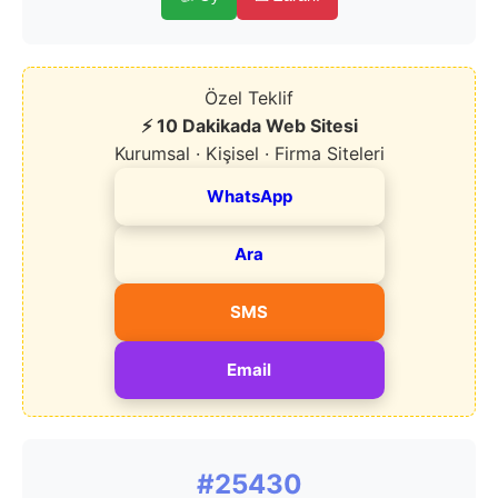
Özel Teklif
⚡ 10 Dakikada Web Sitesi
Kurumsal · Kişisel · Firma Siteleri
WhatsApp
Ara
SMS
Email
#25430