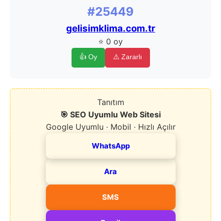
#25449
gelisimklima.com.tr
⭐ 0 oy
👍 Oy
⚠️ Zararlı
Tanıtım
🎯 SEO Uyumlu Web Sitesi
Google Uyumlu · Mobil · Hızlı Açılır
WhatsApp
Ara
SMS