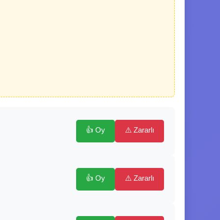
👍 Oy
⚠️ Zararlı
👍 Oy
⚠️ Zararlı