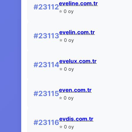
eveline.com.tr
#23112
⭐ 0 oy
evelin.com.tr
#23113
⭐ 0 oy
evelux.com.tr
#23114
⭐ 0 oy
even.com.tr
#23115
⭐ 0 oy
evdis.com.tr
#23116
⭐ 0 oy