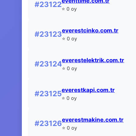
eventtime.com.tr
#23122
⭐ 0 oy
everestcinko.com.tr
#23123
⭐ 0 oy
everestelektrik.com.tr
#23124
⭐ 0 oy
everestkapi.com.tr
#23125
⭐ 0 oy
everestmakine.com.tr
#23126
⭐ 0 oy