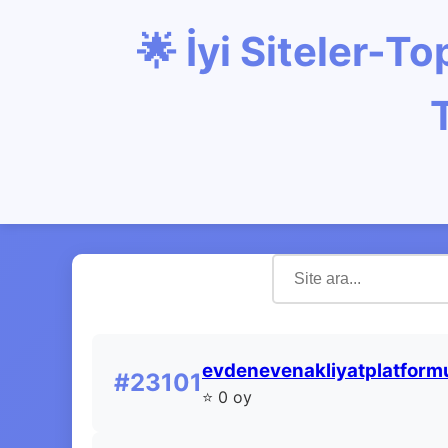
🌟 İyi Siteler-
evdenevenakliyatplatform
#23101
⭐ 0 oy