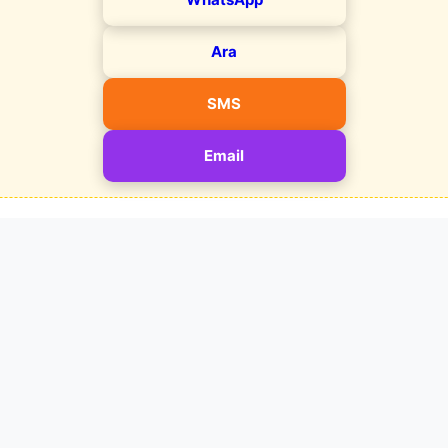
Ara
SMS
Email