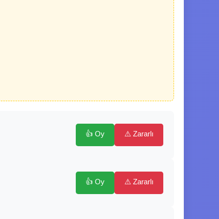
👍 Oy
⚠️ Zararlı
👍 Oy
⚠️ Zararlı