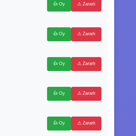
👍 Oy
⚠️ Zararlı
👍 Oy
⚠️ Zararlı
👍 Oy
⚠️ Zararlı
👍 Oy
⚠️ Zararlı
👍 Oy
⚠️ Zararlı