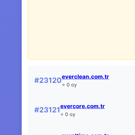
everclean.com.tr
#23120
⭐ 0 oy
evercore.com.tr
#23121
⭐ 0 oy