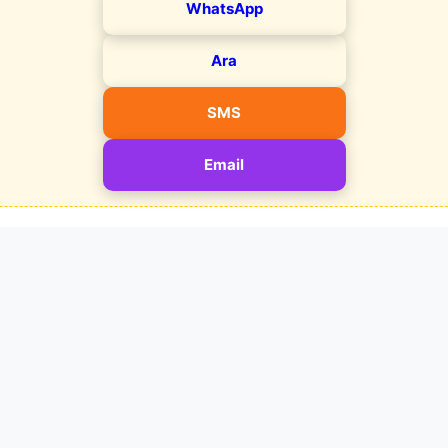
WhatsApp
Ara
SMS
Email