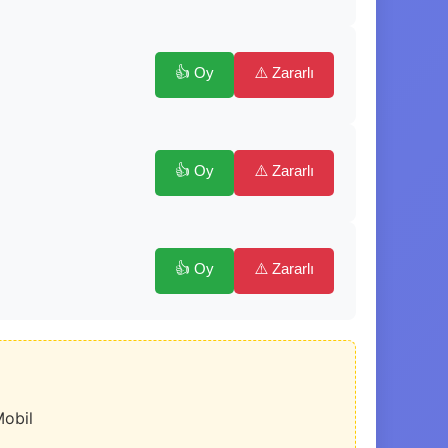
👍 Oy
⚠️ Zararlı
👍 Oy
⚠️ Zararlı
👍 Oy
⚠️ Zararlı
Mobil