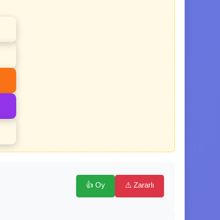
👍 Oy
⚠️ Zararlı