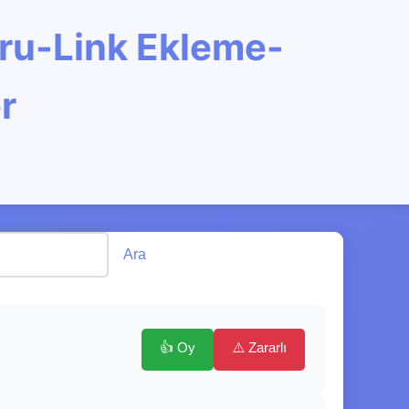
oru-Link Ekleme-
r
Ara
👍 Oy
⚠️ Zararlı