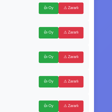
👍 Oy
⚠️ Zararlı
👍 Oy
⚠️ Zararlı
👍 Oy
⚠️ Zararlı
👍 Oy
⚠️ Zararlı
👍 Oy
⚠️ Zararlı