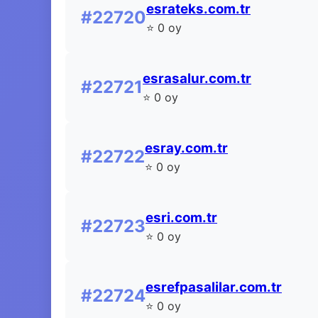
esrateks.com.tr
#22720
⭐ 0 oy
esrasalur.com.tr
#22721
⭐ 0 oy
esray.com.tr
#22722
⭐ 0 oy
esri.com.tr
#22723
⭐ 0 oy
esrefpasalilar.com.tr
#22724
⭐ 0 oy