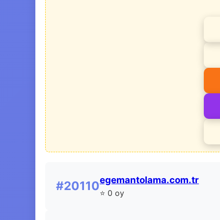
egemantolama.com.tr
#20110
⭐ 0 oy