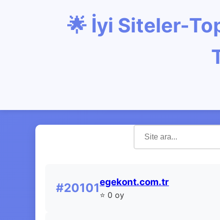
🌟 İyi Siteler-
egekont.com.tr
#20101
⭐ 0 oy