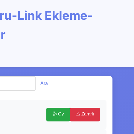
oru-Link Ekleme-
r
Ara
👍 Oy
⚠️ Zararlı