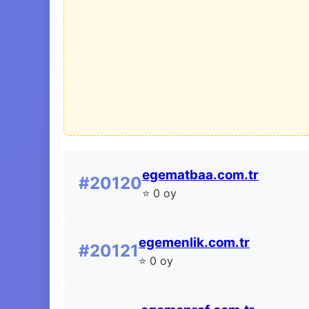
egematbaa.com.tr
#20120
⭐ 0 oy
egemenlik.com.tr
#20121
⭐ 0 oy