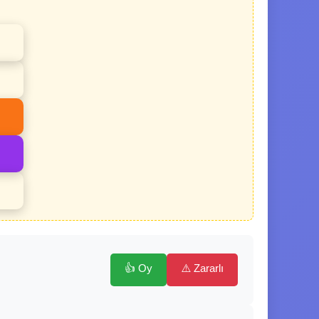
👍 Oy
⚠️ Zararlı