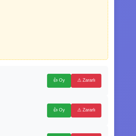
👍 Oy
⚠️ Zararlı
👍 Oy
⚠️ Zararlı