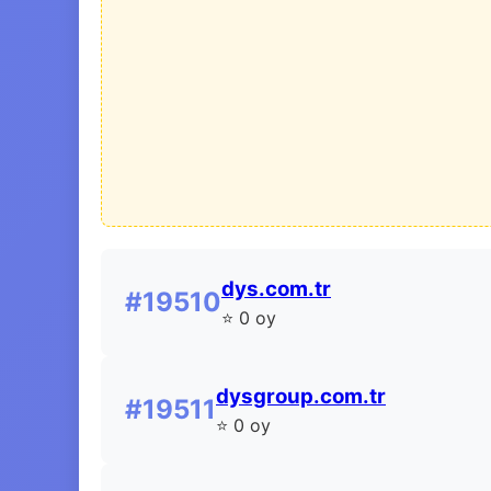
dys.com.tr
#19510
⭐ 0 oy
dysgroup.com.tr
#19511
⭐ 0 oy