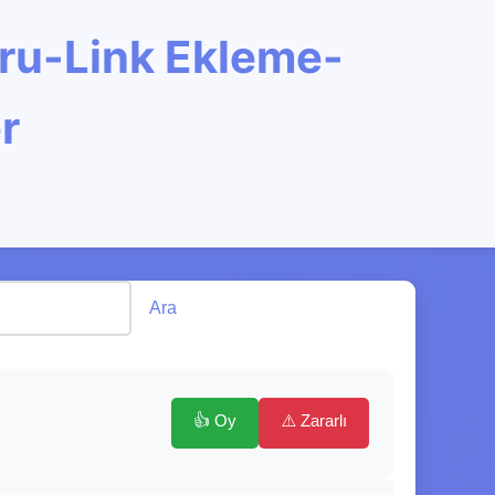
oru-Link Ekleme-
r
Ara
👍 Oy
⚠️ Zararlı