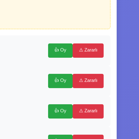
👍 Oy
⚠️ Zararlı
👍 Oy
⚠️ Zararlı
👍 Oy
⚠️ Zararlı