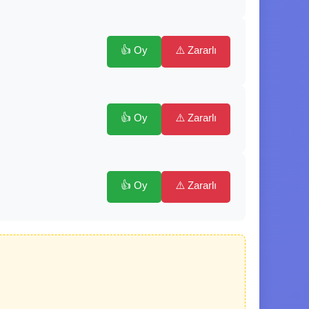
👍 Oy
⚠️ Zararlı
👍 Oy
⚠️ Zararlı
👍 Oy
⚠️ Zararlı