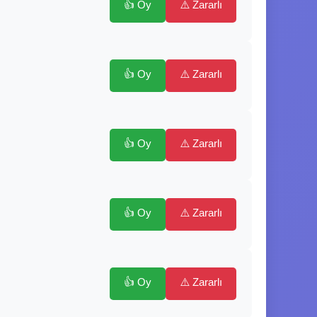
👍 Oy
⚠️ Zararlı
👍 Oy
⚠️ Zararlı
👍 Oy
⚠️ Zararlı
👍 Oy
⚠️ Zararlı
👍 Oy
⚠️ Zararlı