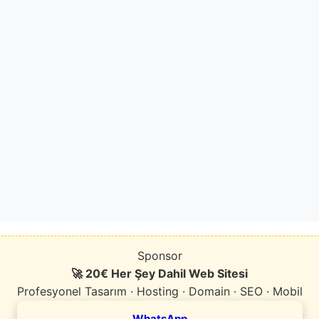
Sponsor
🚀 20€ Her Şey Dahil Web Sitesi
Profesyonel Tasarım · Hosting · Domain · SEO · Mobil
WhatsApp