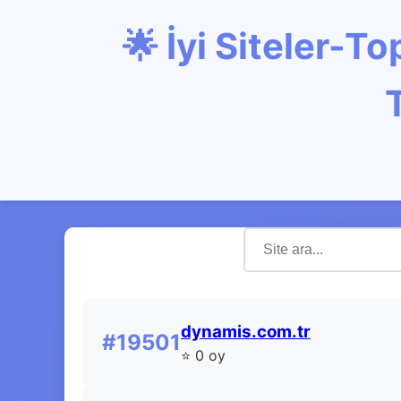
🌟 İyi Siteler-
dynamis.com.tr
#19501
⭐ 0 oy