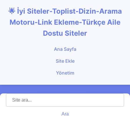
🌟 İyi Siteler-Toplist-Dizin-Arama
Motoru-Link Ekleme-Türkçe Aile
Dostu Siteler
Ana Sayfa
Site Ekle
Yönetim
Ara