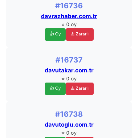
#16736
davrazhaber.com.tr
⭐ 0 oy
👍 Oy
⚠️ Zararlı
#16737
davutakar.com.tr
⭐ 0 oy
👍 Oy
⚠️ Zararlı
#16738
davutoglu.com.tr
⭐ 0 oy