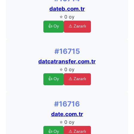
dateb.com.tr
⭐ 0 oy
👍 Oy
⚠️ Zararlı
#16715
datcatransfer.com.tr
⭐ 0 oy
👍 Oy
⚠️ Zararlı
#16716
date.com.tr
⭐ 0 oy
👍 Oy
⚠️ Zararlı