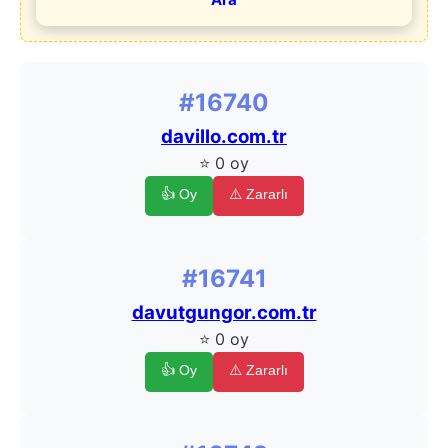
#16740
davillo.com.tr
⭐ 0 oy
👍 Oy
⚠️ Zararlı
#16741
davutgungor.com.tr
⭐ 0 oy
👍 Oy
⚠️ Zararlı