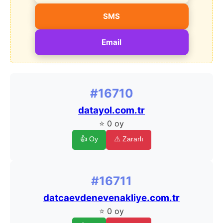
SMS
Email
#16710
datayol.com.tr
⭐ 0 oy
👍 Oy
⚠️ Zararlı
#16711
datcaevdenevenakliye.com.tr
⭐ 0 oy