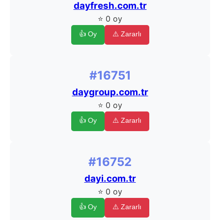
dayfresh.com.tr
⭐ 0 oy
👍 Oy
⚠️ Zararlı
#16751
daygroup.com.tr
⭐ 0 oy
👍 Oy
⚠️ Zararlı
#16752
dayi.com.tr
⭐ 0 oy
👍 Oy
⚠️ Zararlı