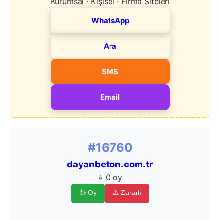
Kurumsal · Kişisel · Firma Siteleri
WhatsApp
Ara
SMS
Email
#16760
dayanbeton.com.tr
⭐ 0 oy
👍 Oy
⚠️ Zararlı