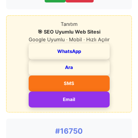
Tanıtım
🎯 SEO Uyumlu Web Sitesi
Google Uyumlu · Mobil · Hızlı Açılır
WhatsApp
Ara
SMS
Email
#16750