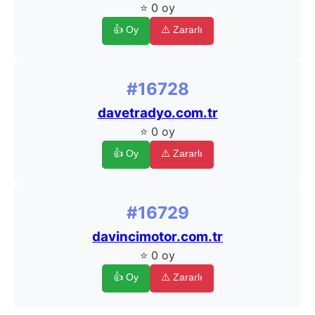
⭐ 0 oy
👍 Oy
⚠️ Zararlı
#16728
davetradyo.com.tr
⭐ 0 oy
👍 Oy
⚠️ Zararlı
#16729
davincimotor.com.tr
⭐ 0 oy
👍 Oy
⚠️ Zararlı