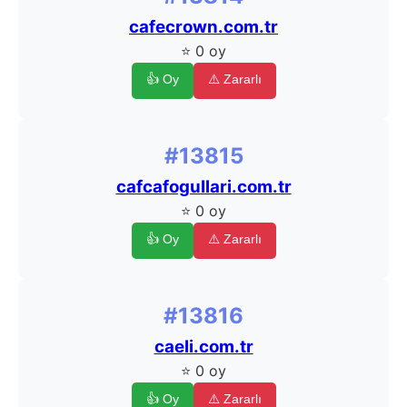
cafecrown.com.tr
⭐ 0 oy
👍 Oy
⚠️ Zararlı
#13815
cafcafogullari.com.tr
⭐ 0 oy
👍 Oy
⚠️ Zararlı
#13816
caeli.com.tr
⭐ 0 oy
👍 Oy
⚠️ Zararlı