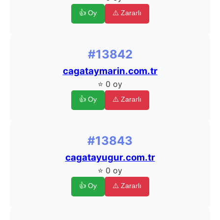
👍 Oy
⚠️ Zararlı
#13842
cagataymarin.com.tr
⭐ 0 oy
👍 Oy
⚠️ Zararlı
#13843
cagatayugur.com.tr
⭐ 0 oy
👍 Oy
⚠️ Zararlı