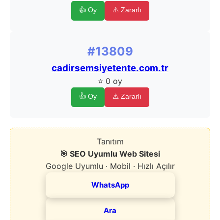
👍 Oy
⚠️ Zararlı
#13809
cadirsemsiyetente.com.tr
⭐ 0 oy
👍 Oy
⚠️ Zararlı
Tanıtım
🎯 SEO Uyumlu Web Sitesi
Google Uyumlu · Mobil · Hızlı Açılır
WhatsApp
Ara