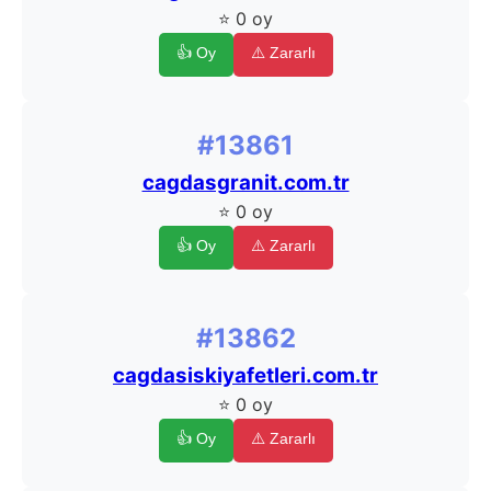
⭐ 0 oy
👍 Oy
⚠️ Zararlı
#13861
cagdasgranit.com.tr
⭐ 0 oy
👍 Oy
⚠️ Zararlı
#13862
cagdasiskiyafetleri.com.tr
⭐ 0 oy
👍 Oy
⚠️ Zararlı