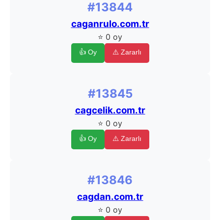
#13844
caganrulo.com.tr
⭐ 0 oy
👍 Oy
⚠️ Zararlı
#13845
cagcelik.com.tr
⭐ 0 oy
👍 Oy
⚠️ Zararlı
#13846
cagdan.com.tr
⭐ 0 oy