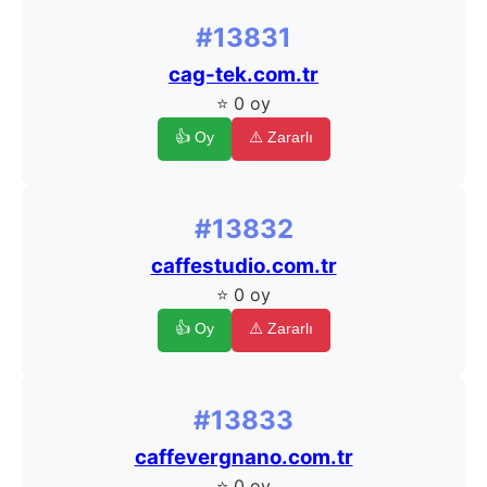
#13831
cag-tek.com.tr
⭐ 0 oy
👍 Oy
⚠️ Zararlı
#13832
caffestudio.com.tr
⭐ 0 oy
👍 Oy
⚠️ Zararlı
#13833
caffevergnano.com.tr
⭐ 0 oy