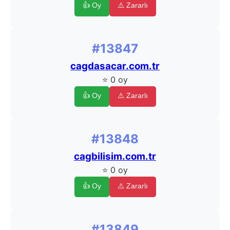
👍 Oy
⚠️ Zararlı
#13847
cagdasacar.com.tr
⭐ 0 oy
👍 Oy
⚠️ Zararlı
#13848
cagbilisim.com.tr
⭐ 0 oy
👍 Oy
⚠️ Zararlı
#13849