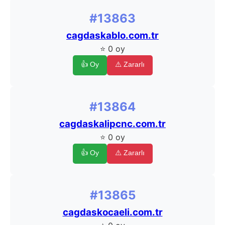
#13863
cagdaskablo.com.tr
⭐ 0 oy
👍 Oy
⚠️ Zararlı
#13864
cagdaskalipcnc.com.tr
⭐ 0 oy
👍 Oy
⚠️ Zararlı
#13865
cagdaskocaeli.com.tr