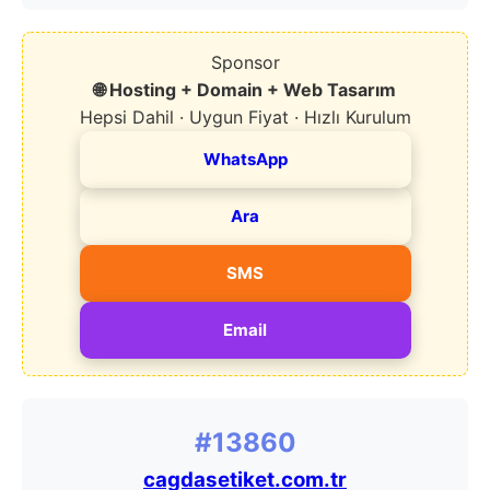
Sponsor
🌐 Hosting + Domain + Web Tasarım
Hepsi Dahil · Uygun Fiyat · Hızlı Kurulum
WhatsApp
Ara
SMS
Email
#13860
cagdasetiket.com.tr