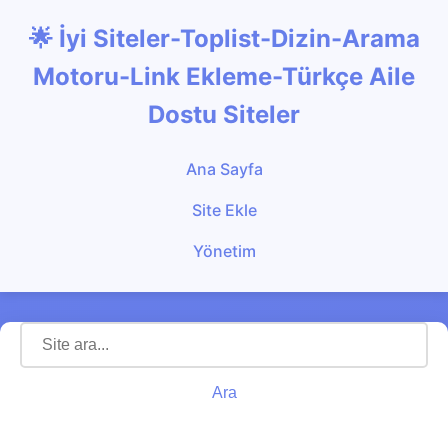
🌟 İyi Siteler-Toplist-Dizin-Arama
Motoru-Link Ekleme-Türkçe Aile
Dostu Siteler
Ana Sayfa
Site Ekle
Yönetim
Ara