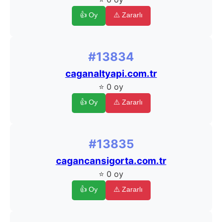
👍 Oy
⚠️ Zararlı
#13834
caganaltyapi.com.tr
⭐ 0 oy
👍 Oy
⚠️ Zararlı
#13835
cagancansigorta.com.tr
⭐ 0 oy
👍 Oy
⚠️ Zararlı