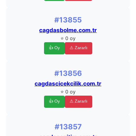
#13855
cagdasbolme.com.tr
⭐ 0 oy
👍 Oy
⚠️ Zararlı
#13856
cagdascicekcilik.com.tr
⭐ 0 oy
👍 Oy
⚠️ Zararlı
#13857