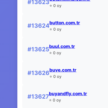
#13623
⭐ 0 oy
button.com.tr
#13624
⭐ 0 oy
buul.com.tr
#13625
⭐ 0 oy
buve.com.tr
#13626
⭐ 0 oy
buyandfly.com.tr
#13627
⭐ 0 oy