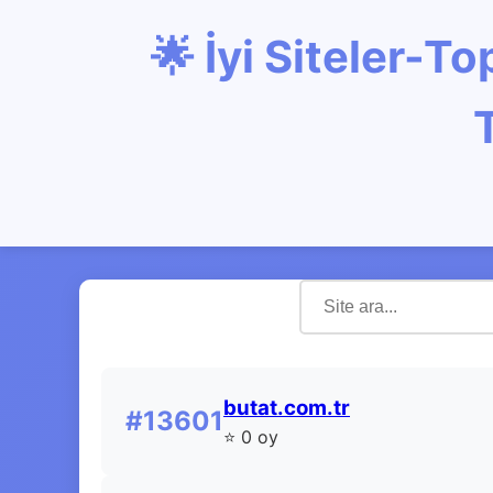
🌟 İyi Siteler-
butat.com.tr
#13601
⭐ 0 oy