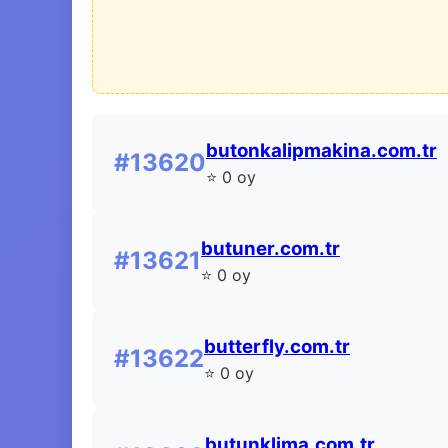
butonkalipmakina.com.tr
#13620
⭐ 0 oy
butuner.com.tr
#13621
⭐ 0 oy
butterfly.com.tr
#13622
⭐ 0 oy
butunklima.com.tr