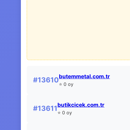
butemmetal.com.tr
#13610
⭐ 0 oy
butikcicek.com.tr
#13611
⭐ 0 oy