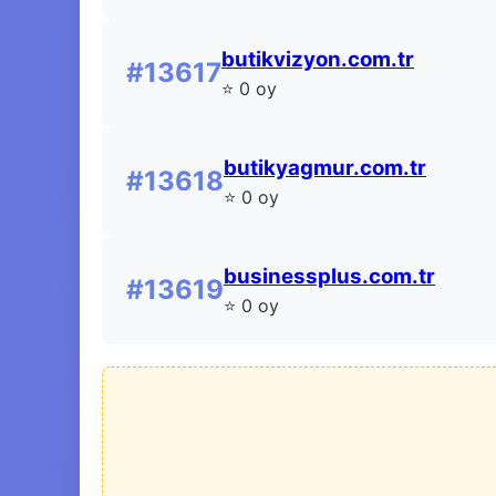
butikvizyon.com.tr
#13617
⭐ 0 oy
butikyagmur.com.tr
#13618
⭐ 0 oy
businessplus.com.tr
#13619
⭐ 0 oy