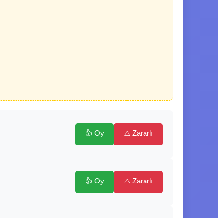
👍 Oy
⚠️ Zararlı
👍 Oy
⚠️ Zararlı