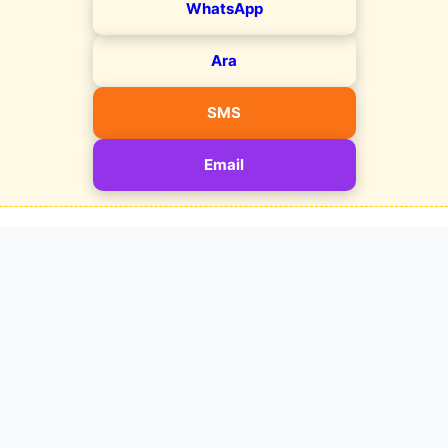
WhatsApp
Ara
SMS
Email