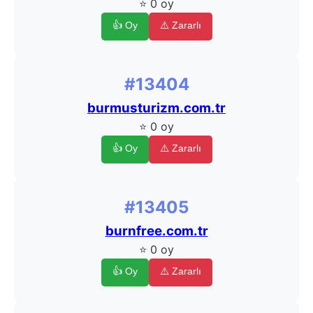
⭐ 0 oy
👍 Oy
⚠️ Zararlı
#13404
burmusturizm.com.tr
⭐ 0 oy
👍 Oy
⚠️ Zararlı
#13405
burnfree.com.tr
⭐ 0 oy
👍 Oy
⚠️ Zararlı