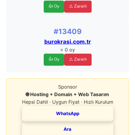
👍 Oy
⚠️ Zararlı
#13409
burokrasi.com.tr
⭐ 0 oy
👍 Oy
⚠️ Zararlı
Sponsor
🌐 Hosting + Domain + Web Tasarım
Hepsi Dahil · Uygun Fiyat · Hızlı Kurulum
WhatsApp
Ara