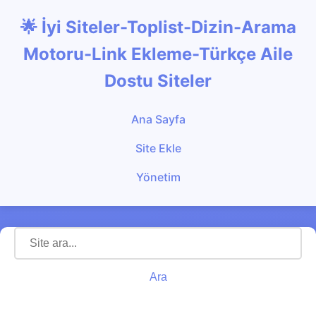
🌟 İyi Siteler-Toplist-Dizin-Arama
Motoru-Link Ekleme-Türkçe Aile
Dostu Siteler
Ana Sayfa
Site Ekle
Yönetim
Ara