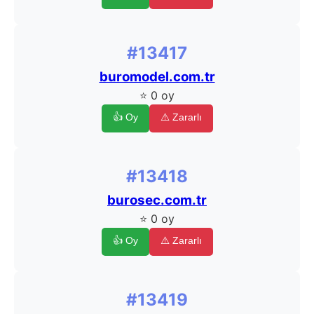
#13417
buromodel.com.tr
⭐ 0 oy
👍 Oy
⚠️ Zararlı
#13418
burosec.com.tr
⭐ 0 oy
👍 Oy
⚠️ Zararlı
#13419