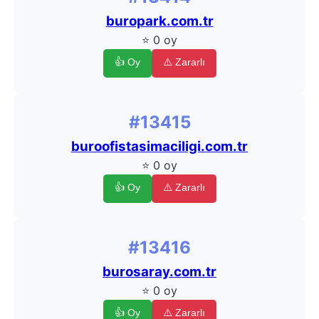
buropark.com.tr
⭐ 0 oy
👍 Oy
⚠️ Zararlı
#13415
buroofistasimaciligi.com.tr
⭐ 0 oy
👍 Oy
⚠️ Zararlı
#13416
burosaray.com.tr
⭐ 0 oy
👍 Oy
⚠️ Zararlı