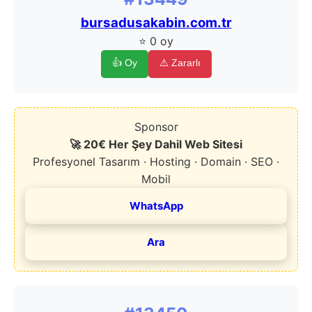
bursadusakabin.com.tr
⭐ 0 oy
👍 Oy
⚠️ Zararlı
Sponsor
🚀 20€ Her Şey Dahil Web Sitesi
Profesyonel Tasarım · Hosting · Domain · SEO ·
Mobil
WhatsApp
Ara