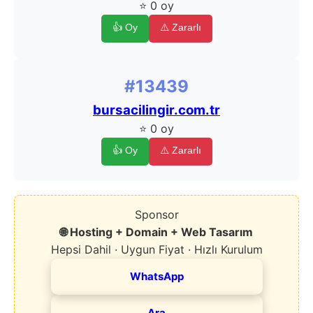
⭐ 0 oy
👍 Oy
⚠️ Zararlı
#13439
bursacilingir.com.tr
⭐ 0 oy
👍 Oy
⚠️ Zararlı
Sponsor
🌐 Hosting + Domain + Web Tasarım
Hepsi Dahil · Uygun Fiyat · Hızlı Kurulum
WhatsApp
Ara