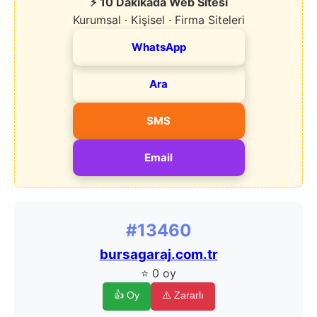
⚡ 10 Dakikada Web Sitesi
Kurumsal · Kişisel · Firma Siteleri
WhatsApp
Ara
SMS
Email
#13460
bursagaraj.com.tr
⭐ 0 oy
👍 Oy
⚠️ Zararlı