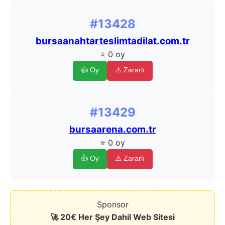
#13428
bursaanahtarteslimtadilat.com.tr
⭐ 0 oy
👍 Oy
⚠️ Zararlı
#13429
bursaarena.com.tr
⭐ 0 oy
👍 Oy
⚠️ Zararlı
Sponsor
🚀 20€ Her Şey Dahil Web Sitesi