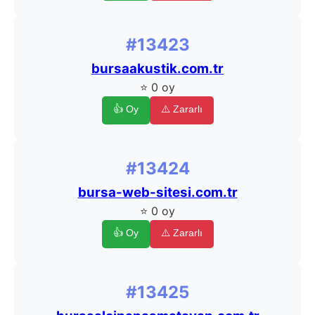
#13423
bursaakustik.com.tr
⭐ 0 oy
👍 Oy
⚠️ Zararlı
#13424
bursa-web-sitesi.com.tr
⭐ 0 oy
👍 Oy
⚠️ Zararlı
#13425