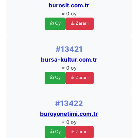
burosit.com.tr
⭐ 0 oy
👍 Oy
⚠️ Zararlı
#13421
bursa-kultur.com.tr
⭐ 0 oy
👍 Oy
⚠️ Zararlı
#13422
buroyonetimi.com.tr
⭐ 0 oy
👍 Oy
⚠️ Zararlı