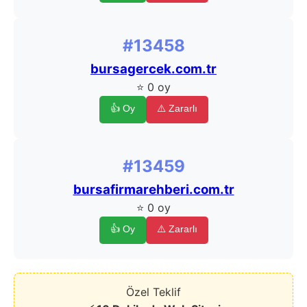
#13458
bursagercek.com.tr
⭐ 0 oy
👍 Oy
⚠️ Zararlı
#13459
bursafirmarehberi.com.tr
⭐ 0 oy
👍 Oy
⚠️ Zararlı
Özel Teklif