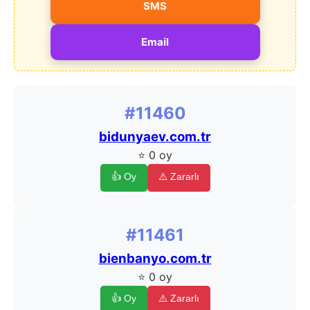
SMS
Email
#11460
bidunyaev.com.tr
⭐ 0 oy
👍 Oy
⚠️ Zararlı
#11461
bienbanyo.com.tr
⭐ 0 oy
👍 Oy
⚠️ Zararlı