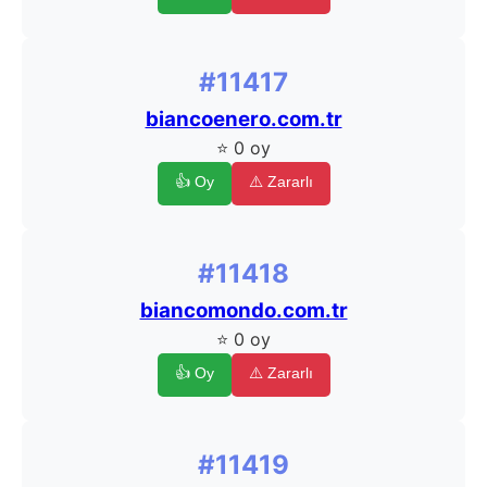
#11417
biancoenero.com.tr
⭐ 0 oy
👍 Oy
⚠️ Zararlı
#11418
biancomondo.com.tr
⭐ 0 oy
👍 Oy
⚠️ Zararlı
#11419