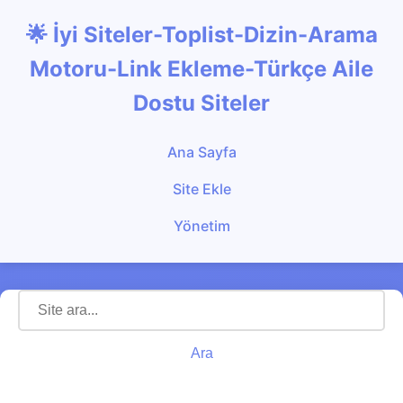
🌟 İyi Siteler-Toplist-Dizin-Arama
Motoru-Link Ekleme-Türkçe Aile
Dostu Siteler
Ana Sayfa
Site Ekle
Yönetim
Ara