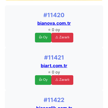
#11420
bianova.com.tr
⭐ 0 oy
👍 Oy
⚠️ Zararlı
#11421
biart.com.tr
⭐ 0 oy
👍 Oy
⚠️ Zararlı
#11422