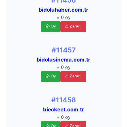
#11456
bidoluhaber.com.tr
⭐ 0 oy
👍 Oy
⚠️ Zararlı
#11457
bidolusinema.com.tr
⭐ 0 oy
👍 Oy
⚠️ Zararlı
#11458
bieckeet.com.tr
⭐ 0 oy
👍 Oy
⚠️ Zararlı