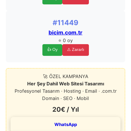
#11449
bicim.com.tr
⭐ 0 oy
👍 Oy
⚠️ Zararlı
🚀 ÖZEL KAMPANYA
Her Şey Dahil Web Sitesi Tasarımı
Profesyonel Tasarım · Hosting · Email · .com.tr
Domain · SEO · Mobil
20€ / Yıl
WhatsApp