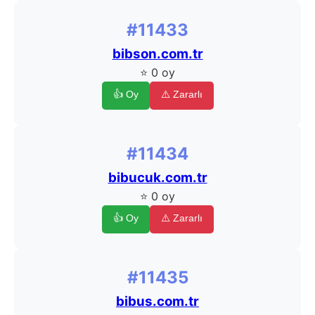
#11433
bibson.com.tr
⭐ 0 oy
👍 Oy
⚠️ Zararlı
#11434
bibucuk.com.tr
⭐ 0 oy
👍 Oy
⚠️ Zararlı
#11435
bibus.com.tr