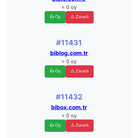
⭐ 0 oy
👍 Oy
⚠️ Zararlı
#11431
biblog.com.tr
⭐ 0 oy
👍 Oy
⚠️ Zararlı
#11432
bibox.com.tr
⭐ 0 oy
👍 Oy
⚠️ Zararlı