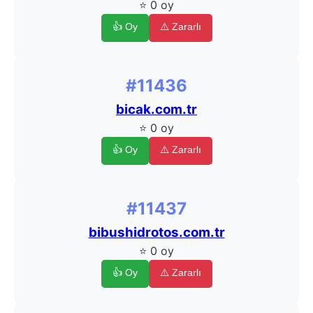
⭐ 0 oy
👍 Oy
⚠️ Zararlı
#11436
bicak.com.tr
⭐ 0 oy
👍 Oy
⚠️ Zararlı
#11437
bibushidrotos.com.tr
⭐ 0 oy
👍 Oy
⚠️ Zararlı