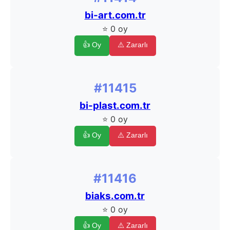
bi-art.com.tr
⭐ 0 oy
👍 Oy
⚠️ Zararlı
#11415
bi-plast.com.tr
⭐ 0 oy
👍 Oy
⚠️ Zararlı
#11416
biaks.com.tr
⭐ 0 oy
👍 Oy
⚠️ Zararlı