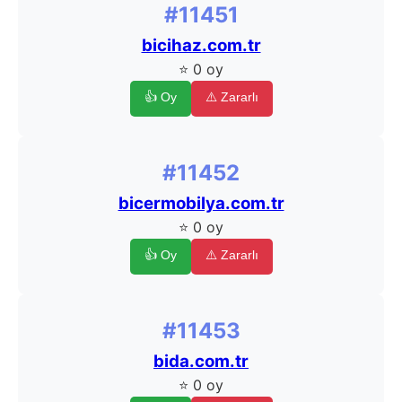
#11451
bicihaz.com.tr
⭐ 0 oy
👍 Oy
⚠️ Zararlı
#11452
bicermobilya.com.tr
⭐ 0 oy
👍 Oy
⚠️ Zararlı
#11453
bida.com.tr
⭐ 0 oy