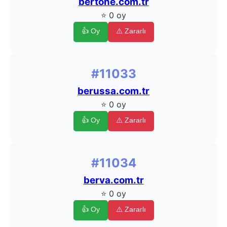
bertone.com.tr
⭐ 0 oy
👍 Oy
⚠️ Zararlı
#11033
berussa.com.tr
⭐ 0 oy
👍 Oy
⚠️ Zararlı
#11034
berva.com.tr
⭐ 0 oy
👍 Oy
⚠️ Zararlı