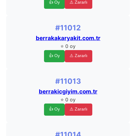
👍 Oy
⚠️ Zararlı
#11012
berrakakaryakit.com.tr
⭐ 0 oy
👍 Oy
⚠️ Zararlı
#11013
berrakicgiyim.com.tr
⭐ 0 oy
👍 Oy
⚠️ Zararlı
#11014