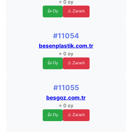
⭐ 0 oy
👍 Oy
⚠️ Zararlı
#11054
besenplastik.com.tr
⭐ 0 oy
👍 Oy
⚠️ Zararlı
#11055
besgoz.com.tr
⭐ 0 oy
👍 Oy
⚠️ Zararlı