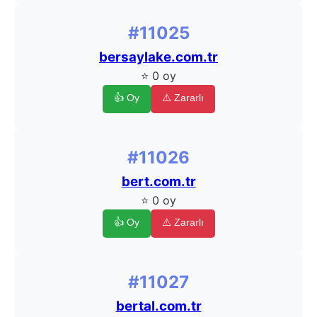
#11025
bersaylake.com.tr
⭐ 0 oy
👍 Oy
⚠️ Zararlı
#11026
bert.com.tr
⭐ 0 oy
👍 Oy
⚠️ Zararlı
#11027
bertal.com.tr