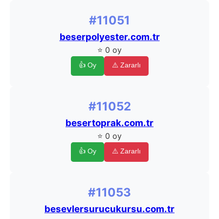
#11051
beserpolyester.com.tr
⭐ 0 oy
👍 Oy
⚠️ Zararlı
#11052
besertoprak.com.tr
⭐ 0 oy
👍 Oy
⚠️ Zararlı
#11053
besevlersurucukursu.com.tr