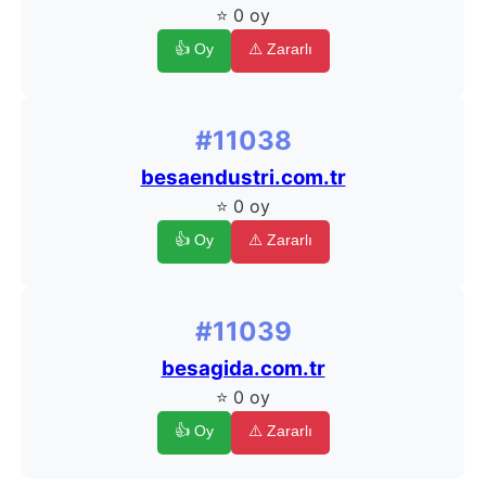
⭐ 0 oy
👍 Oy
⚠️ Zararlı
#11038
besaendustri.com.tr
⭐ 0 oy
👍 Oy
⚠️ Zararlı
#11039
besagida.com.tr
⭐ 0 oy
👍 Oy
⚠️ Zararlı