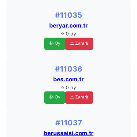
#11035
beryar.com.tr
⭐ 0 oy
👍 Oy
⚠️ Zararlı
#11036
bes.com.tr
⭐ 0 oy
👍 Oy
⚠️ Zararlı
#11037
berussaisi.com.tr