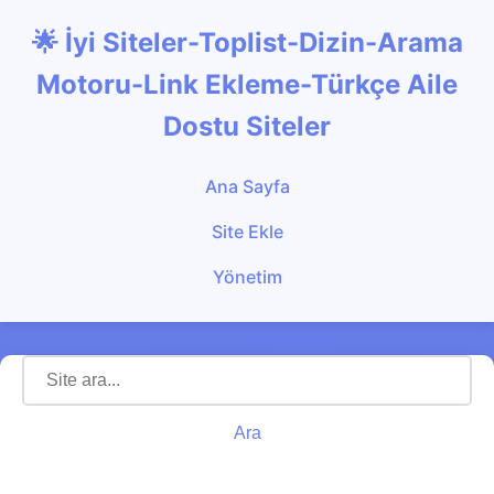
🌟 İyi Siteler-Toplist-Dizin-Arama
Motoru-Link Ekleme-Türkçe Aile
Dostu Siteler
Ana Sayfa
Site Ekle
Yönetim
Ara