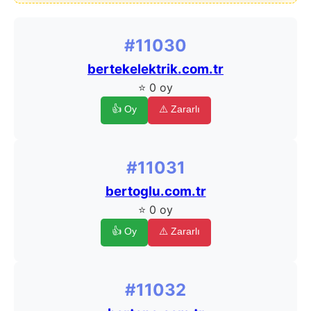
#11030
bertekelektrik.com.tr
⭐ 0 oy
👍 Oy
⚠️ Zararlı
#11031
bertoglu.com.tr
⭐ 0 oy
👍 Oy
⚠️ Zararlı
#11032