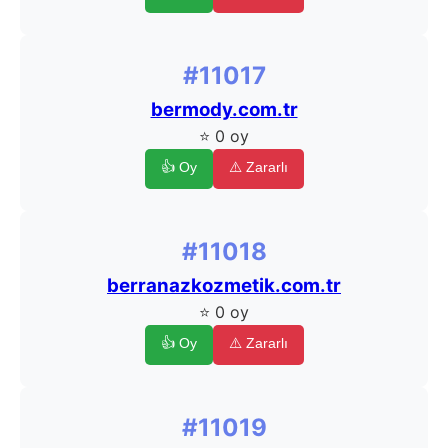
#11017
bermody.com.tr
⭐ 0 oy
👍 Oy
⚠️ Zararlı
#11018
berranazkozmetik.com.tr
⭐ 0 oy
👍 Oy
⚠️ Zararlı
#11019