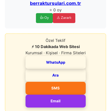
berraktursulari.com.tr
⭐ 0 oy
👍 Oy
⚠️ Zararlı
Özel Teklif
⚡ 10 Dakikada Web Sitesi
Kurumsal · Kişisel · Firma Siteleri
WhatsApp
Ara
SMS
Email